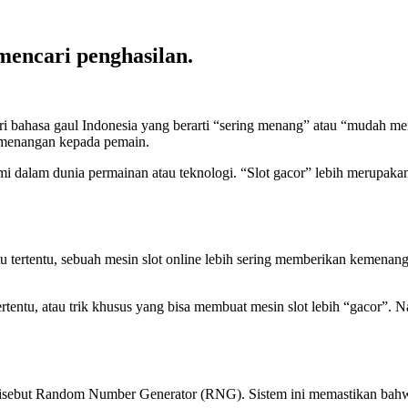
mencari penghasilan.
dari bahasa gaul Indonesia yang berarti “sering menang” atau “mudah mem
kemenangan kepada pemain.
smi dalam dunia permainan atau teknologi. “Slot gacor” lebih merupaka
tu tertentu, sebuah mesin slot online lebih sering memberikan kemen
tentu, atau trik khusus yang bisa membuat mesin slot lebih “gacor”. N
sebut Random Number Generator (RNG). Sistem ini memastikan bahwa s