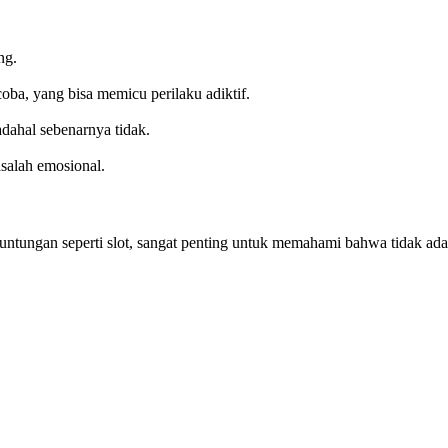
ng.
ba, yang bisa memicu perilaku adiktif.
dahal sebenarnya tidak.
asalah emosional.
eruntungan seperti slot, sangat penting untuk memahami bahwa tidak a