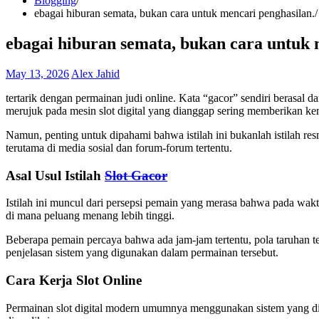
Blogging
ebagai hiburan semata, bukan cara untuk mencari penghasilan.
ebagai hiburan semata, bukan cara untuk 
May 13, 2026
Alex Jahid
tertarik dengan permainan judi online. Kata “gacor” sendiri berasal 
merujuk pada mesin slot digital yang dianggap sering memberikan 
Namun, penting untuk dipahami bahwa istilah ini bukanlah istilah re
terutama di media sosial dan forum-forum tertentu.
Asal Usul Istilah
Slot Gacor
Istilah ini muncul dari persepsi pemain yang merasa bahwa pada wak
di mana peluang menang lebih tinggi.
Beberapa pemain percaya bahwa ada jam-jam tertentu, pola taruhan ter
penjelasan sistem yang digunakan dalam permainan tersebut.
Cara Kerja Slot Online
Permainan slot digital modern umumnya menggunakan sistem yang di