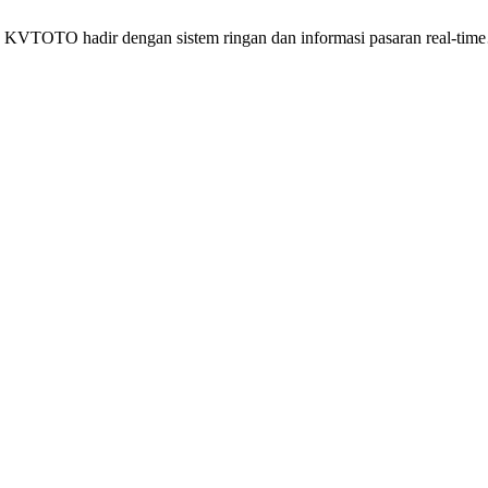
bil? KVTOTO hadir dengan sistem ringan dan informasi pasaran real-ti