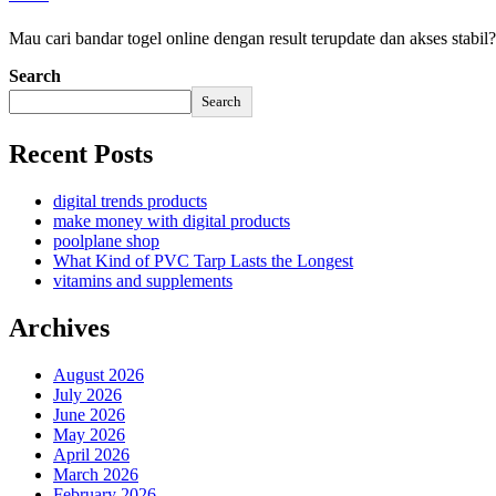
Mau cari bandar togel online dengan result terupdate dan akses sta
Search
Search
Recent Posts
digital trends products
make money with digital products
poolplane shop
What Kind of PVC Tarp Lasts the Longest
vitamins and supplements
Archives
August 2026
July 2026
June 2026
May 2026
April 2026
March 2026
February 2026