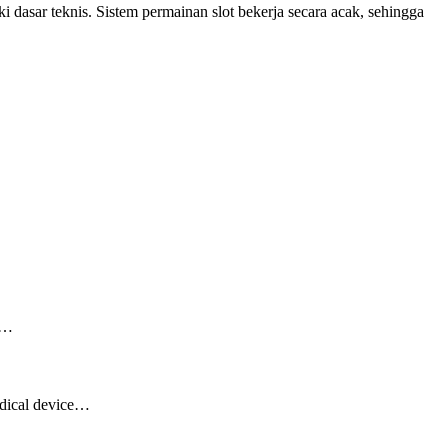
 dasar teknis. Sistem permainan slot bekerja secara acak, sehingga
ng…
medical device…