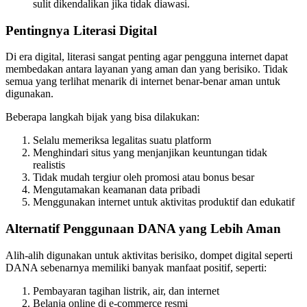
sulit dikendalikan jika tidak diawasi.
Pentingnya Literasi Digital
Di era digital, literasi sangat penting agar pengguna internet dapat
membedakan antara layanan yang aman dan yang berisiko. Tidak
semua yang terlihat menarik di internet benar-benar aman untuk
digunakan.
Beberapa langkah bijak yang bisa dilakukan:
Selalu memeriksa legalitas suatu platform
Menghindari situs yang menjanjikan keuntungan tidak
realistis
Tidak mudah tergiur oleh promosi atau bonus besar
Mengutamakan keamanan data pribadi
Menggunakan internet untuk aktivitas produktif dan edukatif
Alternatif Penggunaan DANA yang Lebih Aman
Alih-alih digunakan untuk aktivitas berisiko, dompet digital seperti
DANA sebenarnya memiliki banyak manfaat positif, seperti:
Pembayaran tagihan listrik, air, dan internet
Belanja online di e-commerce resmi