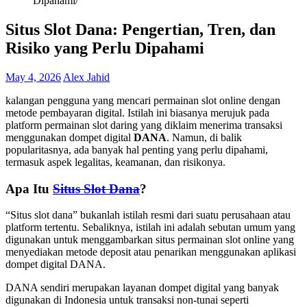
Dipahami
Situs Slot Dana: Pengertian, Tren, dan
Risiko yang Perlu Dipahami
May 4, 2026
Alex Jahid
kalangan pengguna yang mencari permainan slot online dengan
metode pembayaran digital. Istilah ini biasanya merujuk pada
platform permainan slot daring yang diklaim menerima transaksi
menggunakan dompet digital
DANA
. Namun, di balik
popularitasnya, ada banyak hal penting yang perlu dipahami,
termasuk aspek legalitas, keamanan, dan risikonya.
Apa Itu
Situs Slot Dana
?
“Situs slot dana” bukanlah istilah resmi dari suatu perusahaan atau
platform tertentu. Sebaliknya, istilah ini adalah sebutan umum yang
digunakan untuk menggambarkan situs permainan slot online yang
menyediakan metode deposit atau penarikan menggunakan aplikasi
dompet digital DANA.
DANA sendiri merupakan layanan dompet digital yang banyak
digunakan di Indonesia untuk transaksi non-tunai seperti