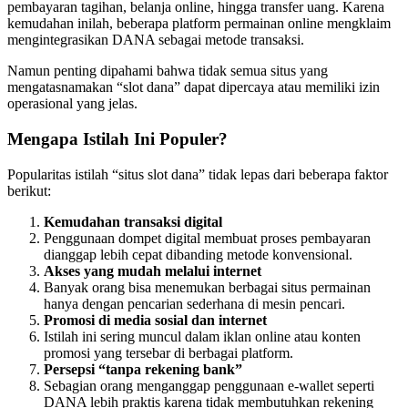
pembayaran tagihan, belanja online, hingga transfer uang. Karena
kemudahan inilah, beberapa platform permainan online mengklaim
mengintegrasikan DANA sebagai metode transaksi.
Namun penting dipahami bahwa tidak semua situs yang
mengatasnamakan “slot dana” dapat dipercaya atau memiliki izin
operasional yang jelas.
Mengapa Istilah Ini Populer?
Popularitas istilah “situs slot dana” tidak lepas dari beberapa faktor
berikut:
Kemudahan transaksi digital
Penggunaan dompet digital membuat proses pembayaran
dianggap lebih cepat dibanding metode konvensional.
Akses yang mudah melalui internet
Banyak orang bisa menemukan berbagai situs permainan
hanya dengan pencarian sederhana di mesin pencari.
Promosi di media sosial dan internet
Istilah ini sering muncul dalam iklan online atau konten
promosi yang tersebar di berbagai platform.
Persepsi “tanpa rekening bank”
Sebagian orang menganggap penggunaan e-wallet seperti
DANA lebih praktis karena tidak membutuhkan rekening