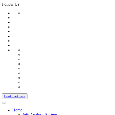
Skip
Follow Us
to
Home
Info
content
Submit
Analysis
Article
Blogging
System
Business
Technology
Entertainment
Health-
and-
Lifestyle
Fitness
Others
Real
Estate
Arts
Fashion
Education
Shopping
News
Finance
Travel
Media
Bookmark here
Home
Info Analysis System