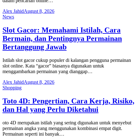
dalam pencarian online…
Alex Jahid
August 8, 2026
News
Slot Gacor: Memahami Istilah, Cara
Bermain, dan Pentingnya Permainan
Bertanggung Jawab
Istilah slot gacor cukup populer di kalangan pengguna permainan
slot online. Kata “gacor” biasanya digunakan untuk
menggambarkan permainan yang dianggap…
Alex Jahid
August 8, 2026
Shopping
Toto 4D: Pengertian, Cara Kerja, Risiko,
dan Hal yang Perlu Diketahui
oto 4D merupakan istilah yang sering digunakan untuk menyebut
permainan angka yang menggunakan kombinasi empat digit.
Permainan seperti ini banyak…