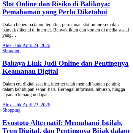
Slot Online dan Risiko di Baliknya:
Pemahaman yang Perlu Diketahui
Dalam beberapa tahun terakhir, permainan slot online semakin
banyak dikenal di internet. Banyak iklan dan konten di media sosial
yang…
Alex Jahid
April 24, 2026
Shopping
Bahaya Link Judi Online dan Pentingnya
Keamanan Digital
Dalam era digital saat ini, internet telah menjadi bagian penting
dalam kehidupan sehari-hari. Berbagai informasi, hiburan, hingga
layanan keuangan dapat…
Alex Jahid
April 23, 2026
Shopping
Evostoto Alternatif: Memahami Istilah,
Tren Digital, dan Pentingnya Bijak dalam