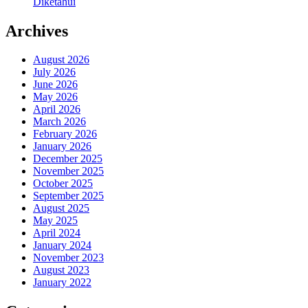
Diketahui
Archives
August 2026
July 2026
June 2026
May 2026
April 2026
March 2026
February 2026
January 2026
December 2025
November 2025
October 2025
September 2025
August 2025
May 2025
April 2024
January 2024
November 2023
August 2023
January 2022