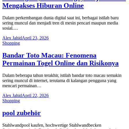
Mengakses Hiburan Online
Dalam perkembangan dunia digital saat ini, berbagai istilah baru
sering muncul dan menjadi tren di mesin pencari maupun media
sosial.…
Alex Jahid
April 23, 2026
Shopping
Bandar Toto Macau: Fenomena
Permainan Togel Online dan Risikonya
Dalam beberapa tahun terakhir, istilah bandar toto macau semakin
sering muncul di internet, terutama di kalangan pengguna yang
mencari permainan…
Alex Jahid
April 22, 2026
Shopping
pool zubehör
Stahlwandpool kaufen, hochwertige Stahlwandbecken