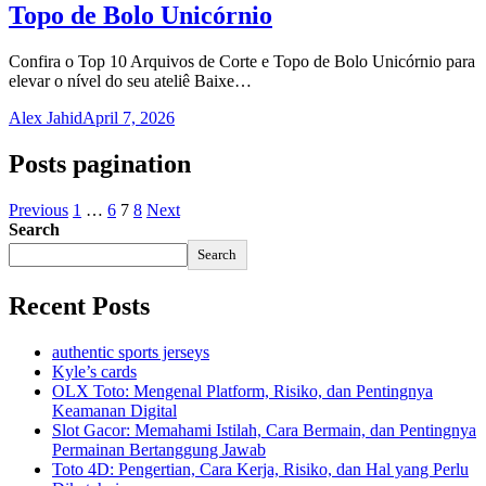
Topo de Bolo Unicórnio
Confira o Top 10 Arquivos de Corte e Topo de Bolo Unicórnio para
elevar o nível do seu ateliê Baixe…
Alex Jahid
April 7, 2026
Posts pagination
Previous
1
…
6
7
8
Next
Search
Search
Recent Posts
authentic sports jerseys
Kyle’s cards
OLX Toto: Mengenal Platform, Risiko, dan Pentingnya
Keamanan Digital
Slot Gacor: Memahami Istilah, Cara Bermain, dan Pentingnya
Permainan Bertanggung Jawab
Toto 4D: Pengertian, Cara Kerja, Risiko, dan Hal yang Perlu