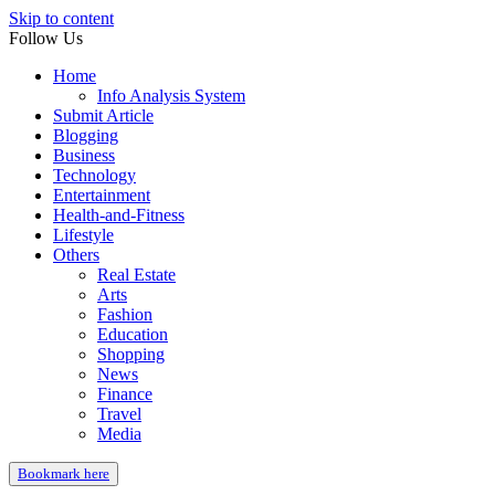
Skip to content
Follow Us
Home
Info Analysis System
Submit Article
Blogging
Business
Technology
Entertainment
Health-and-Fitness
Lifestyle
Others
Real Estate
Arts
Fashion
Education
Shopping
News
Finance
Travel
Media
Bookmark here