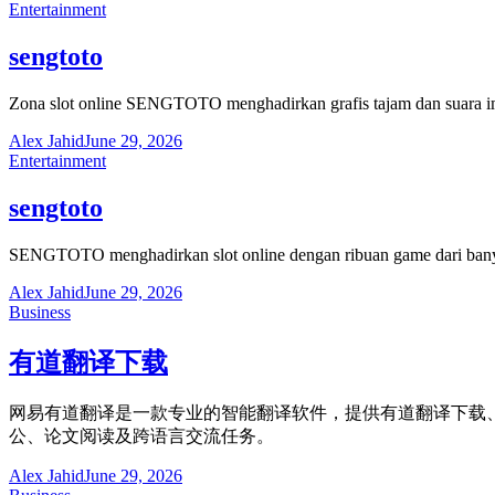
Entertainment
sengtoto
Zona slot online SENGTOTO menghadirkan grafis tajam dan suara ime
Alex Jahid
June 29, 2026
Entertainment
sengtoto
SENGTOTO menghadirkan slot online dengan ribuan game dari banya
Alex Jahid
June 29, 2026
Business
有道翻译下载
网易有道翻译是一款专业的智能翻译软件，提供有道翻译下载
公、论文阅读及跨语言交流任务。
Alex Jahid
June 29, 2026