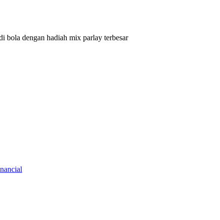
i bola dengan hadiah mix parlay terbesar
nancial