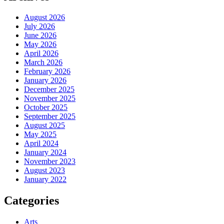
August 2026
July 2026
June 2026
May 2026
April 2026
March 2026
February 2026
January 2026
December 2025
November 2025
October 2025
September 2025
August 2025
May 2025
April 2024
January 2024
November 2023
August 2023
January 2022
Categories
Arts