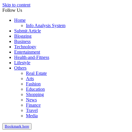
Skip to content
Follow Us
Home
Info Analysis System
Submit Article
Blogging
Business
Technology
Entertainment
Health-and-Fitness
Lifestyle
Others
Real Estate
Arts
Fashion
Education
Shopping
News
Finance
Travel
Media
Bookmark here