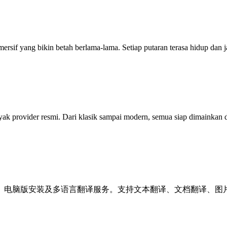
rsif yang bikin betah berlama-lama. Setiap putaran terasa hidup dan
k provider resmi. Dari klasik sampai modern, semua siap dimainkan
、电脑版安装及多语言翻译服务。支持文本翻译、文档翻译、图片