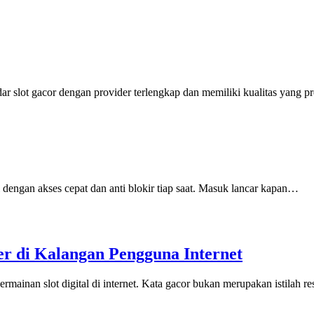
ar slot gacor dengan provider terlengkap dan memiliki kualitas yan
ngan akses cepat dan anti blokir tiap saat. Masuk lancar kapan…
er di Kalangan Pengguna Internet
ermainan slot digital di internet. Kata gacor bukan merupakan istilah 