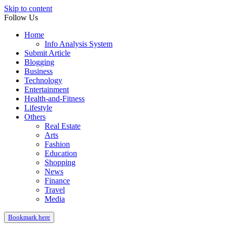
Skip to content
Follow Us
Home
Info Analysis System
Submit Article
Blogging
Business
Technology
Entertainment
Health-and-Fitness
Lifestyle
Others
Real Estate
Arts
Fashion
Education
Shopping
News
Finance
Travel
Media
Bookmark here