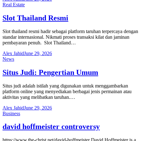
Real Estate
Slot Thailand Resmi
Slot thailand resmi hadir sebagai platform taruhan terpercaya dengan
standar internasional. Nikmati proses transaksi kilat dan jaminan
pembayaran penuh. Slot Thailand…
Alex Jahid
June 29, 2026
News
Situs Judi: Pengertian Umum
Situs judi adalah istilah yang digunakan untuk menggambarkan
platform online yang menyediakan berbagai jenis permainan atau
aktivitas yang melibatkan taruhan.…
Alex Jahid
June 29, 2026
Business
david hoffmeister controversy
https://www.the-christ.net/david-hoffmeister David Hoffmeister is a