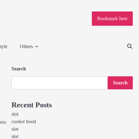
Bookmark here
tyle
Others
Search
Search
Recent Posts
slot
cooker hood
unia
slot
slot