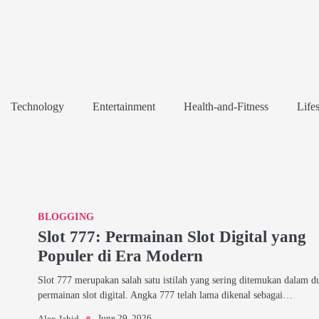
Technology
Entertainment
Health-and-Fitness
Lifes
BLOGGING
Slot 777: Permainan Slot Digital yang
Populer di Era Modern
Slot 777 merupakan salah satu istilah yang sering ditemukan dalam d
permainan slot digital. Angka 777 telah lama dikenal sebagai…
June 29, 2026