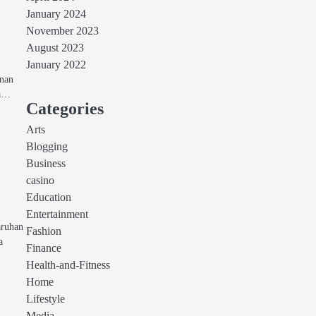
January 2024
November 2023
August 2023
January 2022
inan
na…
Categories
Arts
Blogging
Business
casino
Education
Entertainment
aruhan
Fashion
a
Finance
Health-and-Fitness
Home
Lifestyle