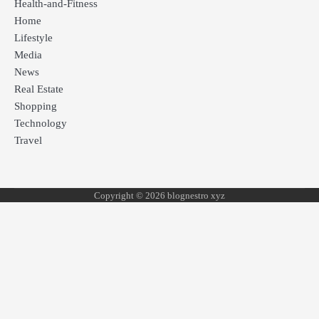
Health-and-Fitness
Home
Lifestyle
Media
News
Real Estate
Shopping
Technology
Travel
Copyright © 2026 blognestro xyz