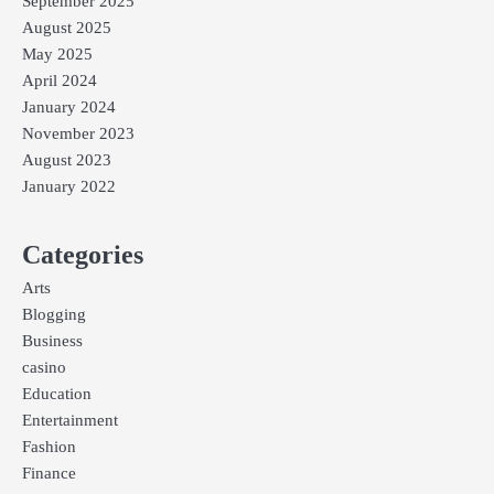
September 2025
August 2025
May 2025
April 2024
January 2024
November 2023
August 2023
January 2022
Categories
Arts
Blogging
Business
casino
Education
Entertainment
Fashion
Finance