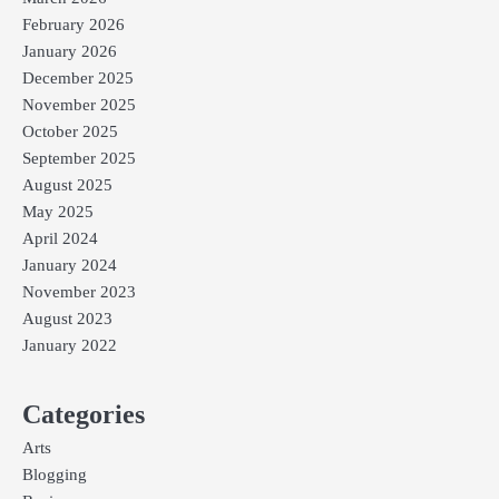
February 2026
January 2026
December 2025
November 2025
October 2025
September 2025
August 2025
May 2025
April 2024
January 2024
November 2023
August 2023
January 2022
Categories
Arts
Blogging