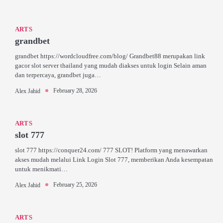
ARTS
grandbet
grandbet https://wordcloudfree.com/blog/ Grandbet88 merupakan link
gacor slot server thailand yang mudah diakses untuk login Selain aman
dan terpercaya, grandbet juga…
February 28, 2026
Alex Jahid
ARTS
slot 777
slot 777 https://conquer24.com/ 777 SLOT! Platform yang menawarkan
akses mudah melalui Link Login Slot 777, memberikan Anda kesempatan
untuk menikmati…
February 25, 2026
Alex Jahid
ARTS