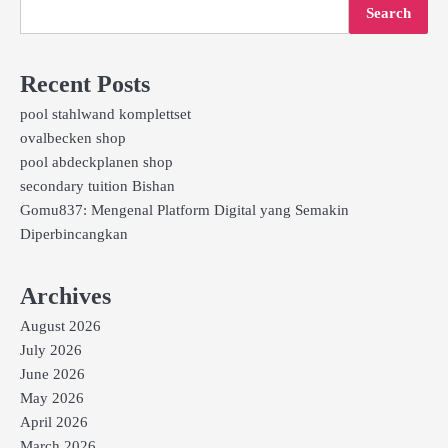
Search
Recent Posts
pool stahlwand komplettset
ovalbecken shop
pool abdeckplanen shop
secondary tuition Bishan
Gomu837: Mengenal Platform Digital yang Semakin
Diperbincangkan
Archives
August 2026
July 2026
June 2026
May 2026
April 2026
March 2026