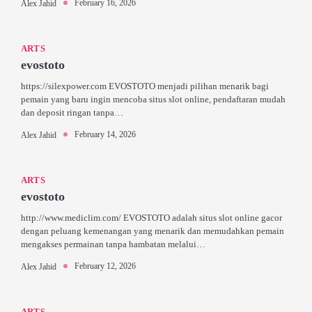
February 16, 2026
Alex Jahid
ARTS
evostoto
https://silexpower.com EVOSTOTO menjadi pilihan menarik bagi
pemain yang baru ingin mencoba situs slot online, pendaftaran mudah
dan deposit ringan tanpa…
February 14, 2026
Alex Jahid
ARTS
evostoto
http://www.mediclim.com/ EVOSTOTO adalah situs slot online gacor
dengan peluang kemenangan yang menarik dan memudahkan pemain
mengakses permainan tanpa hambatan melalui…
February 12, 2026
Alex Jahid
ARTS