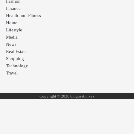
Fashion
Finance
Health-and-Fitness
Home
Lifestyle
Media
News
Real Estate
Shopping
Technology
Travel
Copyright © 2026 blognestro xyz