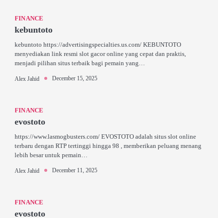
FINANCE
kebuntoto
kebuntoto https://advertisingspecialties.us.com/ KEBUNTOTO
menyediakan link resmi slot gacor online yang cepat dan praktis,
menjadi pilihan situs terbaik bagi pemain yang…
December 15, 2025
Alex Jahid
FINANCE
evostoto
https://www.lasmogbusters.com/ EVOSTOTO adalah situs slot online
terbaru dengan RTP tertinggi hingga 98 , memberikan peluang menang
lebih besar untuk pemain…
December 11, 2025
Alex Jahid
FINANCE
evostoto