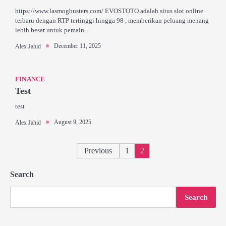
https://www.lasmogbusters.com/ EVOSTOTO adalah situs slot online
terbaru dengan RTP tertinggi hingga 98 , memberikan peluang menang
lebih besar untuk pemain…
December 11, 2025
Alex Jahid
FINANCE
Test
test
August 9, 2025
Alex Jahid
Posts
Previous
1
2
pagination
Search
Search