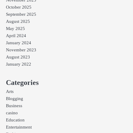
November 2025
October 2025
September 2025
August 2025
May 2025
April 2024
January 2024
November 2023
August 2023
January 2022
Categories
Arts
Blogging
Business
casino
Education
Entertainment