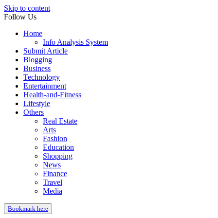
Skip to content
Follow Us
Home
Info Analysis System
Submit Article
Blogging
Business
Technology
Entertainment
Health-and-Fitness
Lifestyle
Others
Real Estate
Arts
Fashion
Education
Shopping
News
Finance
Travel
Media
Bookmark here