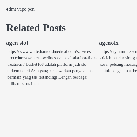
dmt vape pen
Post
navigation
Related Posts
agen slot
agenolx
https://www.whitediamondmedical.com/services-
https://hyunminiel
procedures/womens-wellness/vajacial-aka-brazilian-
adalah bandar slot g
treatment/ Basket168 adalah platform judi slot
seru, peluang menang
terkemuka di Asia yang menawarkan pengalaman
untuk pengalaman be
bermain yang tak tertandingi Dengan berbagai
pilihan permainan…