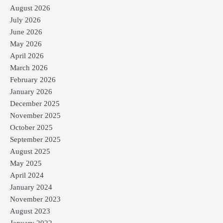
August 2026
July 2026
June 2026
May 2026
April 2026
March 2026
February 2026
January 2026
December 2025
November 2025
October 2025
September 2025
August 2025
May 2025
April 2024
January 2024
November 2023
August 2023
January 2022