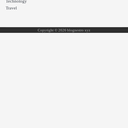
Technology
Travel
Copyright © 2026 blognestro xyz