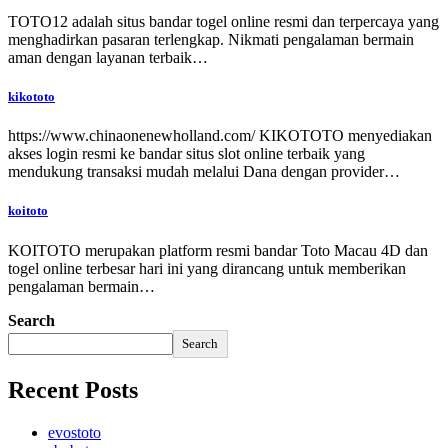
TOTO12 adalah situs bandar togel online resmi dan terpercaya yang
menghadirkan pasaran terlengkap. Nikmati pengalaman bermain
aman dengan layanan terbaik…
kikototo
https://www.chinaonenewholland.com/ KIKOTOTO menyediakan
akses login resmi ke bandar situs slot online terbaik yang
mendukung transaksi mudah melalui Dana dengan provider…
koitoto
KOITOTO merupakan platform resmi bandar Toto Macau 4D dan
togel online terbesar hari ini yang dirancang untuk memberikan
pengalaman bermain…
Search
Search
Recent Posts
evostoto