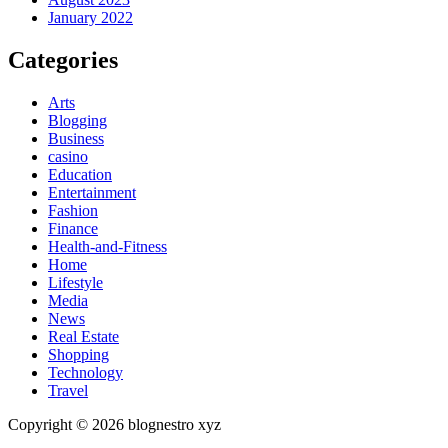
January 2022
Categories
Arts
Blogging
Business
casino
Education
Entertainment
Fashion
Finance
Health-and-Fitness
Home
Lifestyle
Media
News
Real Estate
Shopping
Technology
Travel
Copyright © 2026 blognestro xyz