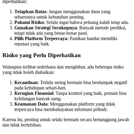
diperhatikan:
Tetapkan Batas
: Jangan menggunakan dana yang
seharusnya untuk kebutuhan penting.
Pahami Risiko
: Selalu ingat bahwa peluang kalah tetap ada.
Gunakan Strategi Secukupnya
: Banyak metode prediksi,
tetapi tidak ada yang benar-benar pasti.
Pilih Platform Terpercaya
: Pastikan bandar memiliki
reputasi yang baik.
Risiko yang Perlu Diperhatikan
Walaupun terlihat sederhana dan menghibur, ada beberapa risiko
yang tidak boleh diabaikan:
Kecanduan
: Terlalu sering bermain bisa berdampak negatif
pada kehidupan sehari-hari.
Kerugian Finansial
: Tanpa kontrol yang baik, pemain bisa
kehilangan banyak uang.
Keamanan Data
: Menggunakan platform yang tidak
terpercaya bisa membahayakan informasi pribadi.
Karena itu, penting untuk selalu bermain secara bertanggung jawab
dan tidak berlebihan.