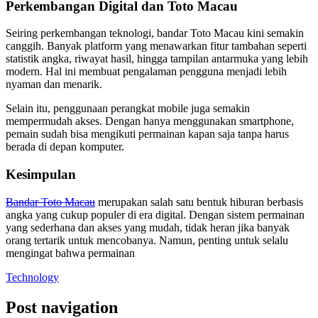
Perkembangan Digital dan Toto Macau
Seiring perkembangan teknologi, bandar Toto Macau kini semakin
canggih. Banyak platform yang menawarkan fitur tambahan seperti
statistik angka, riwayat hasil, hingga tampilan antarmuka yang lebih
modern. Hal ini membuat pengalaman pengguna menjadi lebih
nyaman dan menarik.
Selain itu, penggunaan perangkat mobile juga semakin
mempermudah akses. Dengan hanya menggunakan smartphone,
pemain sudah bisa mengikuti permainan kapan saja tanpa harus
berada di depan komputer.
Kesimpulan
Bandar Toto Macau
merupakan salah satu bentuk hiburan berbasis
angka yang cukup populer di era digital. Dengan sistem permainan
yang sederhana dan akses yang mudah, tidak heran jika banyak
orang tertarik untuk mencobanya. Namun, penting untuk selalu
mengingat bahwa permainan
Technology
Post navigation