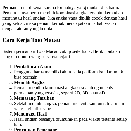
Permainan ini dikenal karena formatnya yang mudah dipahami.
Pemain hanya perlu memilih kombinasi angka tertentu, kemudian
menunggu hasil undian. Jika angka yang dipilih cocok dengan hasil
yang keluar, maka pemain berhak mendapatkan hadiah sesuai
dengan aturan yang berlaku.
Cara Kerja Toto Macau
Sistem permainan Toto Macau cukup sederhana. Berikut adalah
langkah umum yang biasanya terjadi:
Pendaftaran Akun
Pengguna harus memiliki akun pada platform bandar untuk
bisa bermain.
Memilih Angka
Pemain memilih kombinasi angka sesuai dengan jenis
permainan yang tersedia, seperti 2D, 3D, atau 4D.
Memasang Taruhan
Setelah memilih angka, pemain menentukan jumlah taruhan
yang ingin dipasang.
Menunggu Hasil
Hasil undian biasanya diumumkan pada waktu tertentu setiap
hari.
Penentuan Pemenang