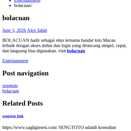
Entertainment
bolacuan
bolacuan
June 3, 2026
Alex Jahid
BOLACUAN hadir sebagai situs ternama bandar toto Macau
terbaik dengan akses daftar dan login yang dirancang simpel, cepat,
dan langsung bisa digunakan. visit
bolacuan
Entertainment
Post navigation
sengtoto
bolacuan
Related Posts
sengtoto link
https://www.sagliginsesi.com/ SENGTOTO adalah konsultan