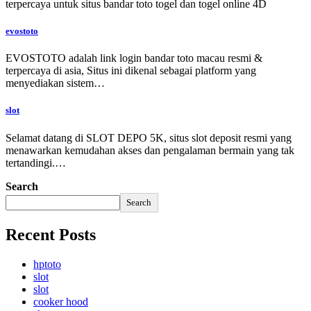
terpercaya untuk situs bandar toto togel dan togel online 4D
evostoto
EVOSTOTO adalah link login bandar toto macau resmi &
terpercaya di asia, Situs ini dikenal sebagai platform yang
menyediakan sistem…
slot
Selamat datang di SLOT DEPO 5K, situs slot deposit resmi yang
menawarkan kemudahan akses dan pengalaman bermain yang tak
tertandingi.…
Search
Search
Recent Posts
hptoto
slot
slot
cooker hood