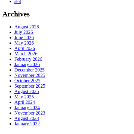
slot
Archives
August 2026
July 2026
June 2026
May 2026
April 2026
March 2026
February 2026
January 2026
December 2025
November 2025
October 2025
September 2025
August 2025
May 2025
April 2024
January 2024
November 2023
August 2023
January 2022