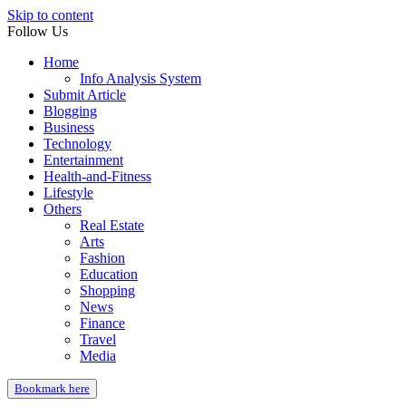
Skip to content
Follow Us
Home
Info Analysis System
Submit Article
Blogging
Business
Technology
Entertainment
Health-and-Fitness
Lifestyle
Others
Real Estate
Arts
Fashion
Education
Shopping
News
Finance
Travel
Media
Bookmark here