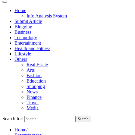
Home
Info Analysis System
Submit Article
Blogging
Business
Technology
Entertainment
Health-and-Fitness
Lifestyle
Others
Real Estate
Arts
Fashion
Education
Shopping
News
Finance
Travel
Media
Search for:
Home