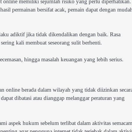
ot online memiliki sejumlah risiko yang perlu diperhatikan.
a hasil permainan bersifat acak, pemain dapat dengan muda
laku adiktif jika tidak dikendalikan dengan baik. Rasa
sering kali membuat seseorang sulit berhenti.
, kecemasan, hingga masalah keuangan yang lebih serius.
an online berada dalam wilayah yang tidak diizinkan secar
tu dapat dibatasi atau dianggap melanggar peraturan yang
mi aspek hukum sebelum terlibat dalam aktivitas semacam 
enting agar pengguna internet tidak terjebak dalam aktivi