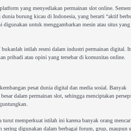
platform yang menyediakan permainan slot online. Semen
 dunia burung kicau di Indonesia, yang berarti “aktif berb
 ini digunakan untuk menggambarkan mesin atau situs yang
kanlah istilah resmi dalam industri permainan digital. I
n pribadi atau opini yang tersebar di komunitas online.
erkembangan pesat dunia digital dan media sosial. Banyak
esar dalam permainan slot, sehingga menciptakan persep
nguntungkan.
ga turut memperkuat istilah ini karena banyak orang mencar
 dan sering digunakan dalam berbagai forum, grup, maupun s