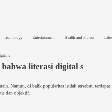
Technology
Entertainment
Health-and-Fitness
Lifes
gital s
ahwa literasi digital s
n. Namun, di balik popularitas istilah tersebut, terdapat
is dan objektif.