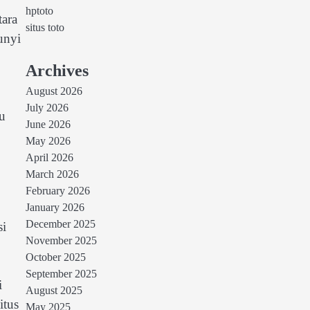
hptoto
tara
situs toto
unyi
Archives
August 2026
July 2026
tu
June 2026
May 2026
April 2026
March 2026
February 2026
January 2026
December 2025
si
November 2025
October 2025
September 2025
i
August 2025
itus
May 2025