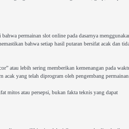
i bahwa permainan slot online pada dasarnya menggunaka
mastikan bahwa setiap hasil putaran bersifat acak dan tid
acor” atau lebih sering memberikan kemenangan pada wakt
tem acak yang telah diprogram oleh pengembang permainan
fat mitos atau persepsi, bukan fakta teknis yang dapat