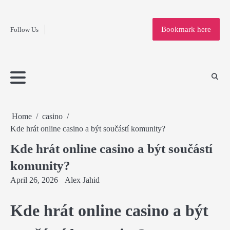
Fashion
Skip
to
Education
Bookmark here
Follow Us
content
Home
Info
Submit
Blogging
Business
Technology
Entertainment
Health-
Lifestyle
Others
Shopping
Analysis
Article
and-
News
System
Fitness
Finance
Travel
Media
Home
casino
Kde hrát online casino a být součástí komunity?
Kde hrát online casino a být součástí
komunity?
April 26, 2026
Alex Jahid
Kde hrát online casino a být