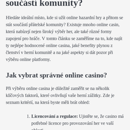
součástí komunity?
Hledáte ideální místo, kde si užít online hazardní hry a přitom se
stát součástí přátelské komunity? Existuje mnoho online casin,
která nabízejí nejen široký výběr her, ale také různé formy
zapojení pro hráče. V tomto článku se zaměříme na to, kde najít
ty nejlépe hodnocené online casina, jaké benefity plynou z
členství v herní komunitě a na jaké aspekty si dát pozor při
výběru online platformy.
Jak vybrat správné online casino?
Při výběru online casina je důležité zaměřit se na několik
klíčových faktorů, které ovlivňují vaše herní zážitky. Zde je
seznam kritérií, na která byste měli brát ohled:
Licencování a regulace:
Ujistěte se, že casino má
potřebné licence pro provozování her ve vaší