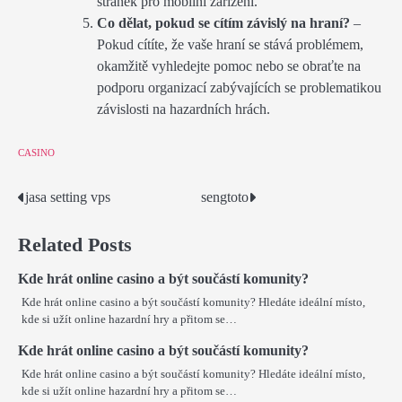
stránek pro mobilní zařízení.
Co dělat, pokud se cítím závislý na hraní?
–
Pokud cítíte, že vaše hraní se stává problémem,
okamžitě vyhledejte pomoc nebo se obraťte na
podporu organizací zabývajících se problematikou
závislosti na hazardních hrách.
CASINO
jasa setting vps
sengtoto
Post
navigation
Related Posts
Kde hrát online casino a být součástí komunity?
Kde hrát online casino a být součástí komunity? Hledáte ideální místo,
kde si užít online hazardní hry a přitom se…
Kde hrát online casino a být součástí komunity?
Kde hrát online casino a být součástí komunity? Hledáte ideální místo,
kde si užít online hazardní hry a přitom se…