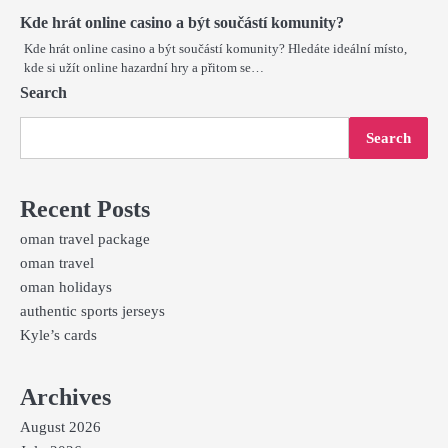
Kde hrát online casino a být součástí komunity?
Kde hrát online casino a být součástí komunity? Hledáte ideální místo,
kde si užít online hazardní hry a přitom se…
Search
Search
Recent Posts
oman travel package
oman travel
oman holidays
authentic sports jerseys
Kyle’s cards
Archives
August 2026