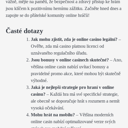
vážně, mějte na paměti, že bezpečnost a zdravý přístup ke hrám
jsou klíčem k pozitivnímu hernímu zážitku. Začněte hned dnes a
zapojte se do přátelské komunity online hráčů!
Časté dotazy
Jak mohu zjistit, zda je online casino legální?
–
Ověřte, zda má casino platnou licenci od
uznávaného regulačního úřadu.
Jsou bonusy v online casinech skutečné?
– Ano,
většina online casin nabízí uvítací bonusy a
pravidelné promo akce, které mohou být skutečně
výhodné.
Jaká je nejlepší strategie pro hraní v online
casinu?
– Každá hra má své specifické strategie,
ale obecně se doporučuje hrát s rozumem a nemít
vysoká očekávání.
Mohu hrát na mobilu?
– Většina moderních
online casin nabízí optimalizované verze svých