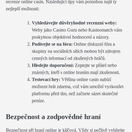
recenze online casin. Následující tipy vám pomohou najít ty
nejlepší možnosti:
Vyhledávejte důvěryhodné recenzní weby:
Weby jako Casino Guru nebo Kasinomatch vám
poskytnou objektivní hodnocení a názory.
Podívejte se na fóra:
Online diskuzní fóra a
skupiny na sociálních sítích mohou být zdrojem
cenných informací od zkušených hráčů.
Hledejte doporučení:
Zeptejte se přátel nebo
známých, kteří s online hraním mají zkušenosti.
Testovací hry:
Většina online casin nabízí
možnost hrát zdarma, což vám umožní vyzkoušet
platformu před tím, než začnete sázet skutečné
peníze.
Bezpečnost a zodpovědné hraní
Bezpečnost při hraní online je klíčová. Vždy si pečlivě vybírejte