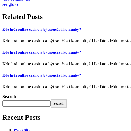
sengtoto
Related Posts
Kde hrát online casino a být součástí komunity?
Kde hrát online casino a být součástí komunity? Hledáte ideální místo
Kde hrát online casino a být součástí komunity?
Kde hrát online casino a být součástí komunity? Hledáte ideální místo
Kde hrát online casino a být součástí komunity?
Kde hrát online casino a být součástí komunity? Hledáte ideální místo
Search
Search
Recent Posts
evostoto