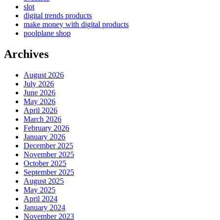
slot
digital trends products
make money with digital products
poolplane shop
Archives
August 2026
July 2026
June 2026
May 2026
April 2026
March 2026
February 2026
January 2026
December 2025
November 2025
October 2025
September 2025
August 2025
May 2025
April 2024
January 2024
November 2023