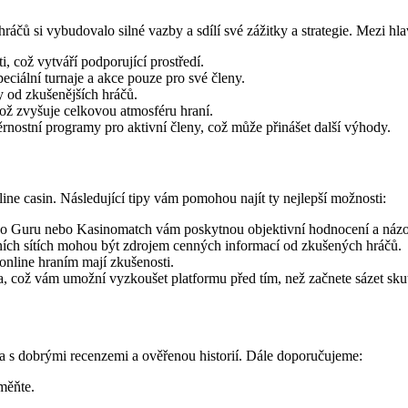
čů si vybudovalo silné vazby a sdílí své zážitky a strategie. Mezi hlav
i, což vytváří podporující prostředí.
eciální turnaje a akce pouze pro své členy.
y od zkušenějších hráčů.
ož zvyšuje celkovou atmosféru hraní.
nostní programy pro aktivní členy, což může přinášet další výhody.
ine casin. Následující tipy vám pomohou najít ty nejlepší možnosti:
 Guru nebo Kasinomatch vám poskytnou objektivní hodnocení a názo
lních sítích mohou být zdrojem cenných informací od zkušených hráčů.
 online hraním mají zkušenosti.
a, což vám umožní vyzkoušet platformu před tím, než začnete sázet sku
ina s dobrými recenzemi a ověřenou historií. Dále doporučujeme:
 měňte.