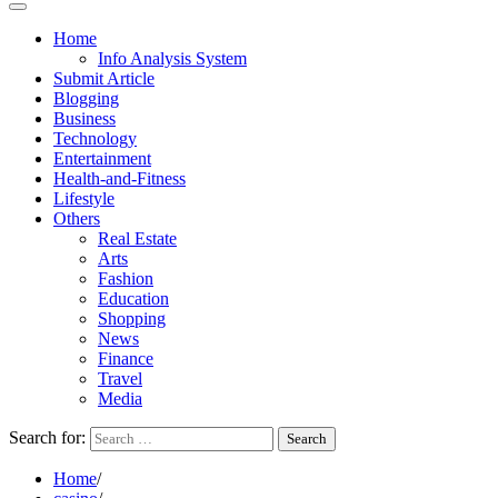
Home
Info Analysis System
Submit Article
Blogging
Business
Technology
Entertainment
Health-and-Fitness
Lifestyle
Others
Real Estate
Arts
Fashion
Education
Shopping
News
Finance
Travel
Media
Search for:
Home