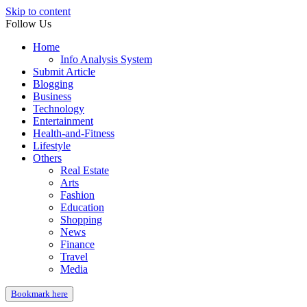
Skip to content
Follow Us
Home
Info Analysis System
Submit Article
Blogging
Business
Technology
Entertainment
Health-and-Fitness
Lifestyle
Others
Real Estate
Arts
Fashion
Education
Shopping
News
Finance
Travel
Media
Bookmark here