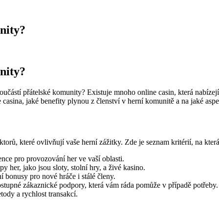
nity?
nity?
t součástí přátelské komunity? Existuje mnoho online casin, která nabízej
casina, jaké benefity plynou z členství v herní komunitě a na jaké aspe
torů, které ovlivňují vaše herní zážitky. Zde je seznam kritérií, na kter
ence pro provozování her ve vaší oblasti.
y her, jako jsou sloty, stolní hry, a živé kasino.
ní bonusy pro nové hráče i stálé členy.
dostupné zákaznické podpory, která vám ráda pomůže v případě potřeby.
ody a rychlost transakcí.