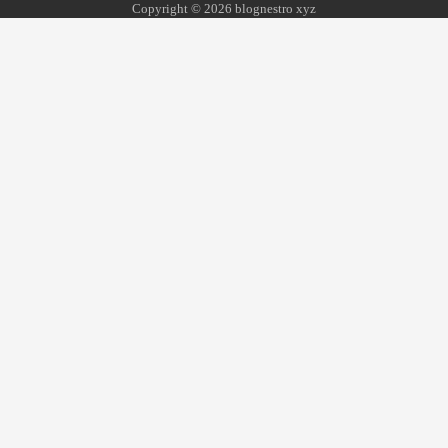
Copyright © 2026 blognestro xyz