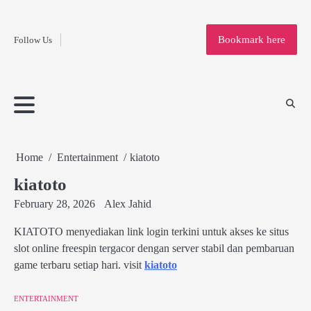
Fashion
Skip
to
Education
Bookmark here
Follow Us
content
Home
Info
Submit
Blogging
Business
Technology
Entertainment
Health-
Lifestyle
Others
Shopping
Analysis
Article
and-
News
System
Fitness
Finance
Travel
Media
Home
Entertainment
kiatoto
kiatoto
February 28, 2026
Alex Jahid
KIATOTO menyediakan link login terkini untuk akses ke situs
slot online freespin tergacor dengan server stabil dan pembaruan
game terbaru setiap hari. visit
kiatoto
ENTERTAINMENT