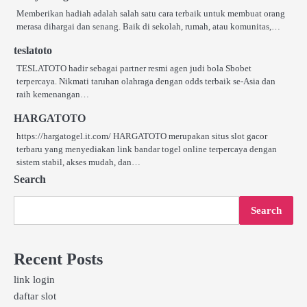
Memberikan hadiah adalah salah satu cara terbaik untuk membuat orang
merasa dihargai dan senang. Baik di sekolah, rumah, atau komunitas,…
teslatoto
TESLATOTO hadir sebagai partner resmi agen judi bola Sbobet
terpercaya. Nikmati taruhan olahraga dengan odds terbaik se-Asia dan
raih kemenangan…
HARGATOTO
https://hargatogel.it.com/ HARGATOTO merupakan situs slot gacor
terbaru yang menyediakan link bandar togel online terpercaya dengan
sistem stabil, akses mudah, dan…
Search
Search
Recent Posts
link login
daftar slot