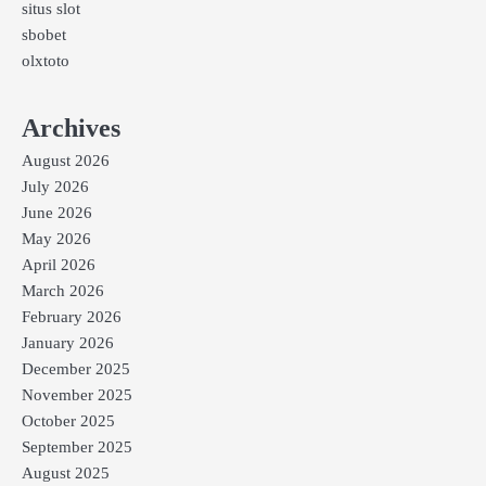
situs slot
sbobet
olxtoto
Archives
August 2026
July 2026
June 2026
May 2026
April 2026
March 2026
February 2026
January 2026
December 2025
November 2025
October 2025
September 2025
August 2025