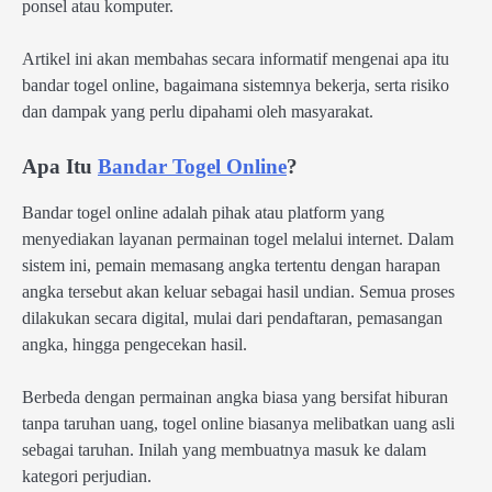
ponsel atau komputer.
Artikel ini akan membahas secara informatif mengenai apa itu
bandar togel online, bagaimana sistemnya bekerja, serta risiko
dan dampak yang perlu dipahami oleh masyarakat.
Apa Itu
Bandar Togel Online
?
Bandar togel online adalah pihak atau platform yang
menyediakan layanan permainan togel melalui internet. Dalam
sistem ini, pemain memasang angka tertentu dengan harapan
angka tersebut akan keluar sebagai hasil undian. Semua proses
dilakukan secara digital, mulai dari pendaftaran, pemasangan
angka, hingga pengecekan hasil.
Berbeda dengan permainan angka biasa yang bersifat hiburan
tanpa taruhan uang, togel online biasanya melibatkan uang asli
sebagai taruhan. Inilah yang membuatnya masuk ke dalam
kategori perjudian.