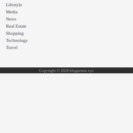
Lifestyle
Media
News
Real Estate
Shopping
Technology
Travel
Copyright © 2026 blognestro xyz