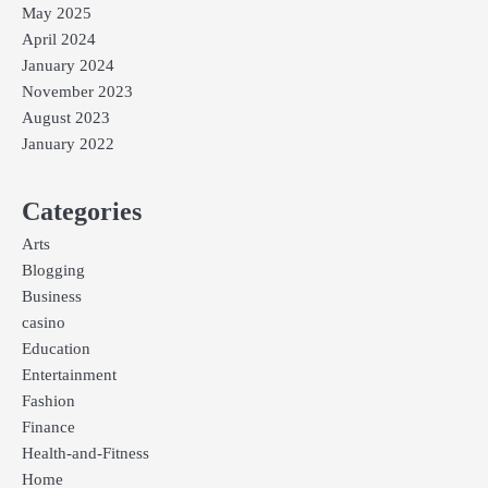
May 2025
April 2024
January 2024
November 2023
August 2023
January 2022
Categories
Arts
Blogging
Business
casino
Education
Entertainment
Fashion
Finance
Health-and-Fitness
Home