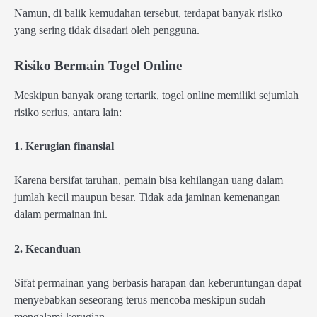
Namun, di balik kemudahan tersebut, terdapat banyak risiko
yang sering tidak disadari oleh pengguna.
Risiko Bermain Togel Online
Meskipun banyak orang tertarik, togel online memiliki sejumlah
risiko serius, antara lain:
1. Kerugian finansial
Karena bersifat taruhan, pemain bisa kehilangan uang dalam
jumlah kecil maupun besar. Tidak ada jaminan kemenangan
dalam permainan ini.
2. Kecanduan
Sifat permainan yang berbasis harapan dan keberuntungan dapat
menyebabkan seseorang terus mencoba meskipun sudah
mengalami kerugian.