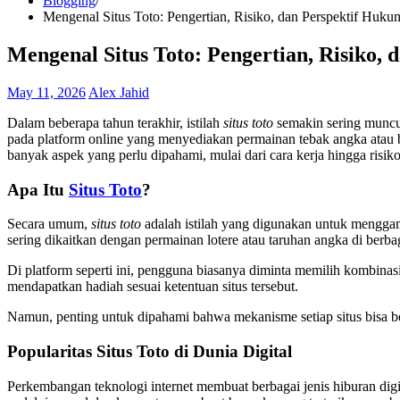
Blogging
Mengenal Situs Toto: Pengertian, Risiko, dan Perspektif Hukum
Mengenal Situs Toto: Pengertian, Risiko, 
May 11, 2026
Alex Jahid
Dalam beberapa tahun terakhir, istilah
situs toto
semakin sering muncul 
pada platform online yang menyediakan permainan tebak angka atau be
banyak aspek yang perlu dipahami, mulai dari cara kerja hingga risik
Apa Itu
Situs Toto
?
Secara umum,
situs toto
adalah istilah yang digunakan untuk menggamb
sering dikaitkan dengan permainan lotere atau taruhan angka di berba
Di platform seperti ini, pengguna biasanya diminta memilih kombinas
mendapatkan hadiah sesuai ketentuan situs tersebut.
Namun, penting untuk dipahami bahwa mekanisme setiap situs bisa ber
Popularitas Situs Toto di Dunia Digital
Perkembangan teknologi internet membuat berbagai jenis hiburan dig