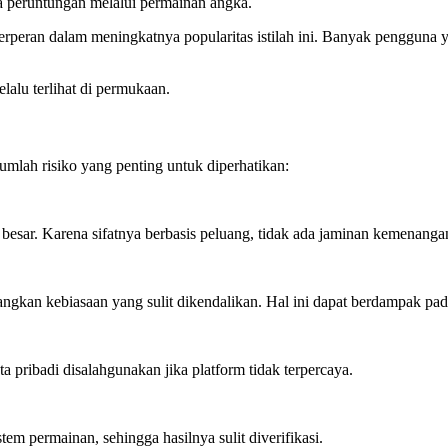
a peruntungan melalui permainan angka.
a berperan dalam meningkatnya popularitas istilah ini. Banyak penggun
elalu terlihat di permukaan.
umlah risiko yang penting untuk diperhatikan:
esar. Karena sifatnya berbasis peluang, tidak ada jaminan kemenanga
ngkan kebiasaan yang sulit dikendalikan. Hal ini dapat berdampak pad
a pribadi disalahgunakan jika platform tidak terpercaya.
stem permainan, sehingga hasilnya sulit diverifikasi.