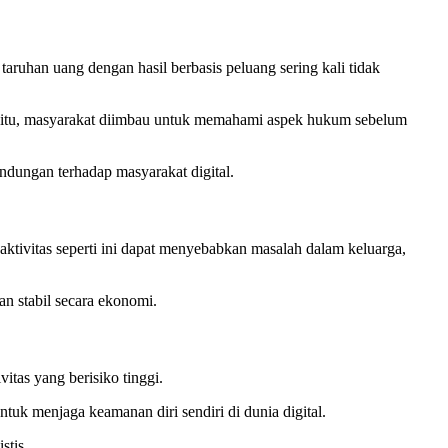
taruhan uang dengan hasil berbasis peluang sering kali tidak
ena itu, masyarakat diimbau untuk memahami aspek hukum sebelum
indungan terhadap masyarakat digital.
 aktivitas seperti ini dapat menyebabkan masalah dalam keluarga,
an stabil secara ekonomi.
itas yang berisiko tinggi.
uk menjaga keamanan diri sendiri di dunia digital.
stis.