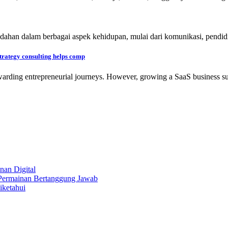
udahan dalam berbagai aspek kehidupan, mulai dari komunikasi, pend
 strategy consulting helps comp
warding entrepreneurial journeys. However, growing a SaaS business s
nan Digital
 Permainan Bertanggung Jawab
iketahui