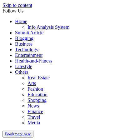
Skip to content
Follow Us
Home
Info Analysis System
Submit Article
Blogging
Business
Technology
Entertainment
Health-and-Fitness
Lifestyle
Others
Real Estate
Arts
Fashion
Education
Shopping
News
Finance
Travel
Media
Bookmark here