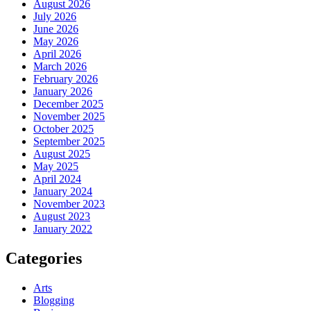
August 2026
July 2026
June 2026
May 2026
April 2026
March 2026
February 2026
January 2026
December 2025
November 2025
October 2025
September 2025
August 2025
May 2025
April 2024
January 2024
November 2023
August 2023
January 2022
Categories
Arts
Blogging