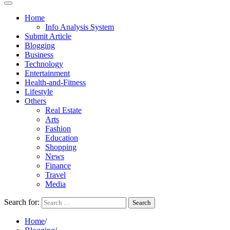
Home
Info Analysis System
Submit Article
Blogging
Business
Technology
Entertainment
Health-and-Fitness
Lifestyle
Others
Real Estate
Arts
Fashion
Education
Shopping
News
Finance
Travel
Media
Search for:
Home