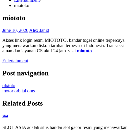
Entertainment
miototo
miototo
June 10, 2026
Alex Jahid
Akses link login resmi MIOTOTO, bandar togel online terpercaya
yang menawarkan diskon taruhan terbesar di Indonesia. Transaksi
aman dan layanan CS aktif 24 jam. visit
miototo
Entertainment
Post navigation
olxtoto
motor orbital oms
Related Posts
slot
SLOT ASIA adalah situs bandar slot gacor resmi yang menawarkan