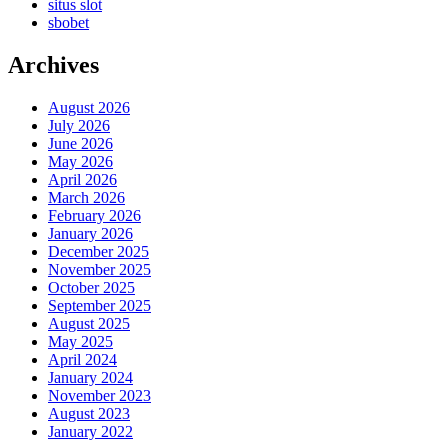
situs slot
sbobet
Archives
August 2026
July 2026
June 2026
May 2026
April 2026
March 2026
February 2026
January 2026
December 2025
November 2025
October 2025
September 2025
August 2025
May 2025
April 2024
January 2024
November 2023
August 2023
January 2022