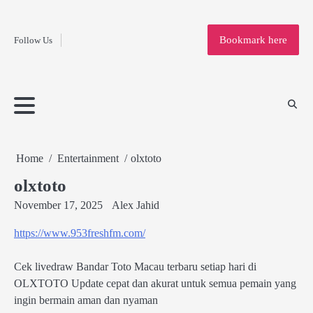
Fashion
Skip
to
Education
Bookmark here
Follow Us
content
Home
Info
Submit
Blogging
Business
Technology
Entertainment
Health-
Lifestyle
Others
Shopping
Analysis
Article
and-
News
System
Fitness
Finance
Travel
Media
Home
Entertainment
olxtoto
olxtoto
November 17, 2025
Alex Jahid
https://www.953freshfm.com/
Cek livedraw Bandar Toto Macau terbaru setiap hari di
OLXTOTO Update cepat dan akurat untuk semua pemain yang
ingin bermain aman dan nyaman