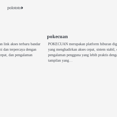
polototo
pokecuan
link akses terbaru bandar
POKECUAN merupakan platform hiburan digi
smi dan terpercaya dengan
yang menghadirkan akses cepat, sistem stabil,
 cepat, dan pengalaman
pengalaman pengguna yang lebih praktis deng
tampilan yang…