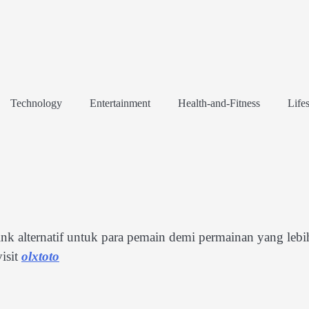
Technology
Entertainment
Health-and-Fitness
Lifes
k alternatif untuk para pemain demi permainan yang lebi
isit
olxtoto