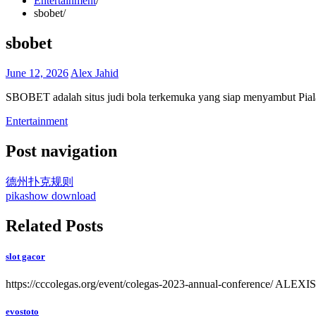
Entertainment
sbobet
sbobet
June 12, 2026
Alex Jahid
SBOBET adalah situs judi bola terkemuka yang siap menyambut Piala
Entertainment
Post navigation
德州扑克规则
pikashow download
Related Posts
slot gacor
https://cccolegas.org/event/colegas-2023-annual-conference/ ALEXIS
evostoto