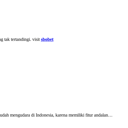
tak tertandingi. visit
sbobet
sudah mengudara di Indonesia, karena memiliki fitur andalan…