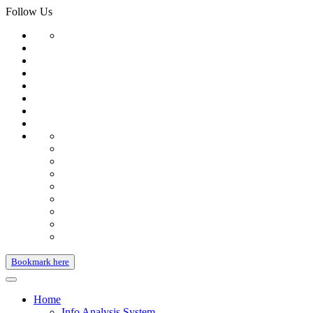
Skip
Follow Us
to
Home
Info
content
Submit
Analysis
Article
Blogging
System
Business
Technology
Entertainment
Health-
and-
Lifestyle
Fitness
Others
Real
Estate
Arts
Fashion
Education
Shopping
News
Finance
Travel
Media
Bookmark here
Home
Info Analysis System