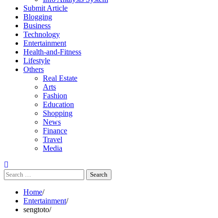
Submit Article
Blogging
Business
Technology
Entertainment
Health-and-Fitness
Lifestyle
Others
Real Estate
Arts
Fashion
Education
Shopping
News
Finance
Travel
Media
Search
for:
Home
Entertainment
sengtoto