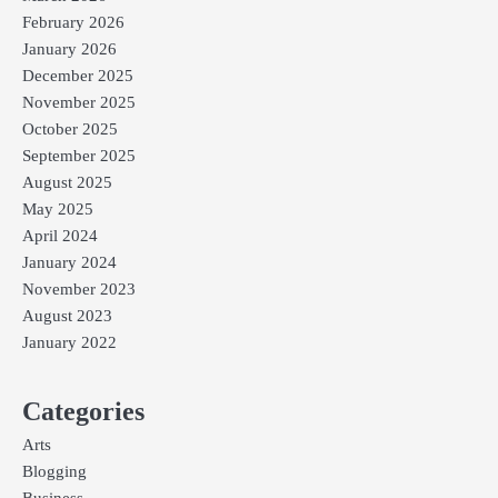
February 2026
January 2026
December 2025
November 2025
October 2025
September 2025
August 2025
May 2025
April 2024
January 2024
November 2023
August 2023
January 2022
Categories
Arts
Blogging