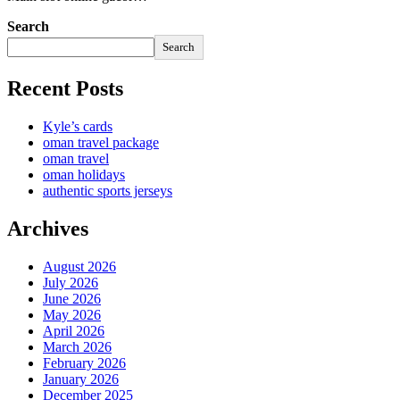
Search
Search
Recent Posts
Kyle’s cards
oman travel package
oman travel
oman holidays
authentic sports jerseys
Archives
August 2026
July 2026
June 2026
May 2026
April 2026
March 2026
February 2026
January 2026
December 2025