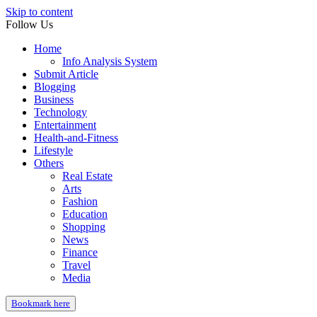
Skip to content
Follow Us
Home
Info Analysis System
Submit Article
Blogging
Business
Technology
Entertainment
Health-and-Fitness
Lifestyle
Others
Real Estate
Arts
Fashion
Education
Shopping
News
Finance
Travel
Media
Bookmark here