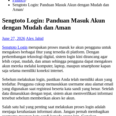
Finance
Sengtoto Login: Panduan Masuk Akun dengan Mudah dan
Aman
Sengtoto Login: Panduan Masuk Akun
dengan Mudah dan Aman
June 27, 2026
Alex Jahid
Sengtoto Login
merupakan proses masuk ke akun pengguna untuk
mengakses berbagai fitur yang tersedia di platform. Dengan
perkembangan teknologi digital, sistem login kini dirancang agar
lebih cepat, mudah, dan aman sehingga pengguna dapat mengakses
akun mereka melalui komputer, laptop, maupun smartphone kapan
saja selama memiliki koneksi internet.
Sebelum melakukan login, pastikan Anda telah memiliki akun yang
terdaftar. Pengguna cukup memasukkan username atau alamat email
yang digunakan saat registrasi beserta kata sandi yang benar. Setelah
data dimasukkan dengan tepat, sistem akan memverifikasi informasi
tersebut sebelum memberikan akses ke akun.
Salah satu hal yang penting saat melakukan proses login adalah
menjaga kerahasiaan informasi akun. Jangan pernah membagikan