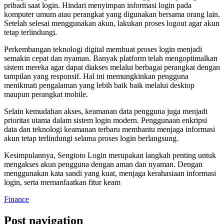
pribadi saat login. Hindari menyimpan informasi login pada
komputer umum atau perangkat yang digunakan bersama orang lain.
Setelah selesai menggunakan akun, lakukan proses logout agar akun
tetap terlindungi.
Perkembangan teknologi digital membuat proses login menjadi
semakin cepat dan nyaman. Banyak platform telah mengoptimalkan
sistem mereka agar dapat diakses melalui berbagai perangkat dengan
tampilan yang responsif. Hal ini memungkinkan pengguna
menikmati pengalaman yang lebih baik baik melalui desktop
maupun perangkat mobile.
Selain kemudahan akses, keamanan data pengguna juga menjadi
prioritas utama dalam sistem login modern. Penggunaan enkripsi
data dan teknologi keamanan terbaru membantu menjaga informasi
akun tetap terlindungi selama proses login berlangsung.
Kesimpulannya, Sengtoto Login merupakan langkah penting untuk
mengakses akun pengguna dengan aman dan nyaman. Dengan
menggunakan kata sandi yang kuat, menjaga kerahasiaan informasi
login, serta memanfaatkan fitur keam
Finance
Post navigation