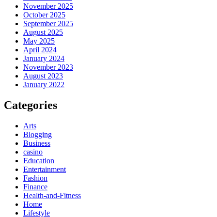
November 2025
October 2025
September 2025
August 2025
May 2025
April 2024
January 2024
November 2023
August 2023
January 2022
Categories
Arts
Blogging
Business
casino
Education
Entertainment
Fashion
Finance
Health-and-Fitness
Home
Lifestyle