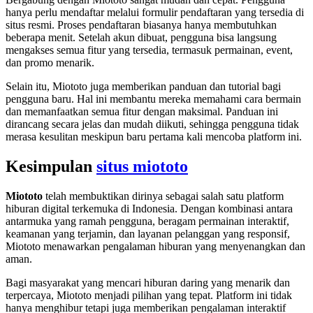
hanya perlu mendaftar melalui formulir pendaftaran yang tersedia di
situs resmi. Proses pendaftaran biasanya hanya membutuhkan
beberapa menit. Setelah akun dibuat, pengguna bisa langsung
mengakses semua fitur yang tersedia, termasuk permainan, event,
dan promo menarik.
Selain itu, Miototo juga memberikan panduan dan tutorial bagi
pengguna baru. Hal ini membantu mereka memahami cara bermain
dan memanfaatkan semua fitur dengan maksimal. Panduan ini
dirancang secara jelas dan mudah diikuti, sehingga pengguna tidak
merasa kesulitan meskipun baru pertama kali mencoba platform ini.
Kesimpulan
situs miototo
Miototo
telah membuktikan dirinya sebagai salah satu platform
hiburan digital terkemuka di Indonesia. Dengan kombinasi antara
antarmuka yang ramah pengguna, beragam permainan interaktif,
keamanan yang terjamin, dan layanan pelanggan yang responsif,
Miototo menawarkan pengalaman hiburan yang menyenangkan dan
aman.
Bagi masyarakat yang mencari hiburan daring yang menarik dan
terpercaya, Miototo menjadi pilihan yang tepat. Platform ini tidak
hanya menghibur tetapi juga memberikan pengalaman interaktif