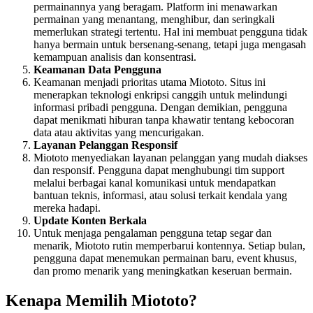
permainannya yang beragam. Platform ini menawarkan
permainan yang menantang, menghibur, dan seringkali
memerlukan strategi tertentu. Hal ini membuat pengguna tidak
hanya bermain untuk bersenang-senang, tetapi juga mengasah
kemampuan analisis dan konsentrasi.
Keamanan Data Pengguna
Keamanan menjadi prioritas utama Miototo. Situs ini
menerapkan teknologi enkripsi canggih untuk melindungi
informasi pribadi pengguna. Dengan demikian, pengguna
dapat menikmati hiburan tanpa khawatir tentang kebocoran
data atau aktivitas yang mencurigakan.
Layanan Pelanggan Responsif
Miototo menyediakan layanan pelanggan yang mudah diakses
dan responsif. Pengguna dapat menghubungi tim support
melalui berbagai kanal komunikasi untuk mendapatkan
bantuan teknis, informasi, atau solusi terkait kendala yang
mereka hadapi.
Update Konten Berkala
Untuk menjaga pengalaman pengguna tetap segar dan
menarik, Miototo rutin memperbarui kontennya. Setiap bulan,
pengguna dapat menemukan permainan baru, event khusus,
dan promo menarik yang meningkatkan keseruan bermain.
Kenapa Memilih Miototo?