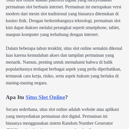
permainan slot berbasis internet. Permainan ini merupakan versi
modern dari mesin slot tradisional yang biasanya ditemukan di
kasino fisik. Dengan berkembangnya teknologi, permainan slot
kini dapat diakses melalui perangkat seperti smartphone, tablet,
maupun komputer yang terhubung dengan internet.
Dalam beberapa tahun terakhir, situs slot online semakin dikenal
luas karena kemudahan akses dan tampilan permainan yang
menarik. Namun, penting untuk memahami bahwa di balik
popularitasnya terdapat berbagai aspek yang perlu diperhatikan,
termasuk cara kerja, risiko, serta aspek hukum yang berlaku di
masing-masing negara.
Apa Itu
Situs Slot Online
?
Secara sederhana, situs slot online adalah website atau aplikasi
yang menyediakan permainan slot digital. Permainan ini
biasanya menggunakan sistem Random Number Generator