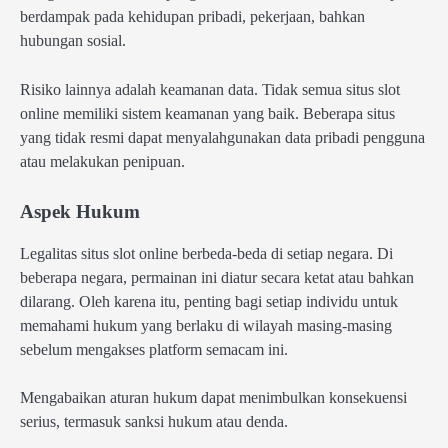
berdampak pada kehidupan pribadi, pekerjaan, bahkan
hubungan sosial.
Risiko lainnya adalah keamanan data. Tidak semua situs slot
online memiliki sistem keamanan yang baik. Beberapa situs
yang tidak resmi dapat menyalahgunakan data pribadi pengguna
atau melakukan penipuan.
Aspek Hukum
Legalitas situs slot online berbeda-beda di setiap negara. Di
beberapa negara, permainan ini diatur secara ketat atau bahkan
dilarang. Oleh karena itu, penting bagi setiap individu untuk
memahami hukum yang berlaku di wilayah masing-masing
sebelum mengakses platform semacam ini.
Mengabaikan aturan hukum dapat menimbulkan konsekuensi
serius, termasuk sanksi hukum atau denda.