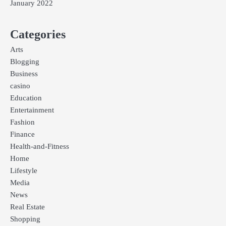
January 2022
Categories
Arts
Blogging
Business
casino
Education
Entertainment
Fashion
Finance
Health-and-Fitness
Home
Lifestyle
Media
News
Real Estate
Shopping