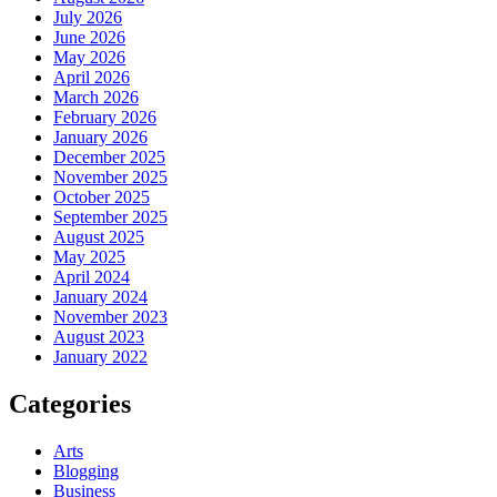
July 2026
June 2026
May 2026
April 2026
March 2026
February 2026
January 2026
December 2025
November 2025
October 2025
September 2025
August 2025
May 2025
April 2024
January 2024
November 2023
August 2023
January 2022
Categories
Arts
Blogging
Business