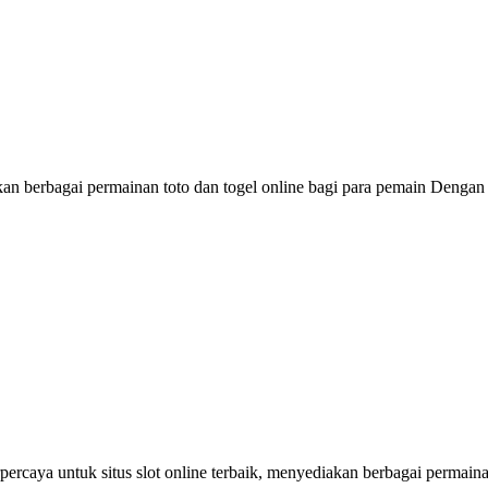
 berbagai permainan toto dan togel online bagi para pemain Dengan 
ercaya untuk situs slot online terbaik, menyediakan berbagai permaina