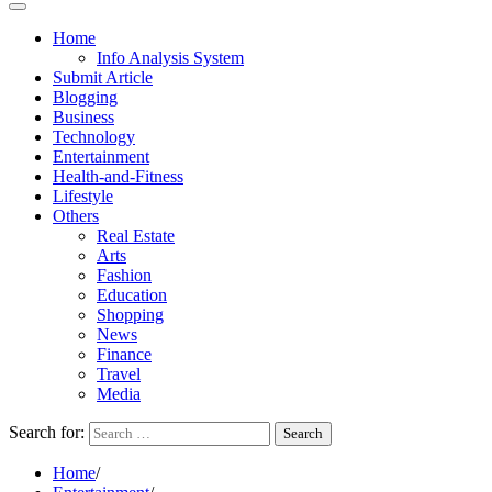
Home
Info Analysis System
Submit Article
Blogging
Business
Technology
Entertainment
Health-and-Fitness
Lifestyle
Others
Real Estate
Arts
Fashion
Education
Shopping
News
Finance
Travel
Media
Search for:
Home