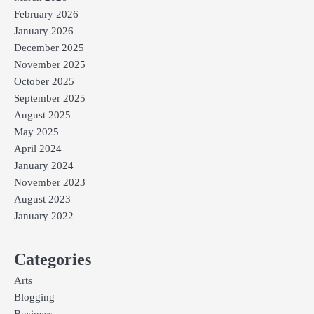
February 2026
January 2026
December 2025
November 2025
October 2025
September 2025
August 2025
May 2025
April 2024
January 2024
November 2023
August 2023
January 2022
Categories
Arts
Blogging