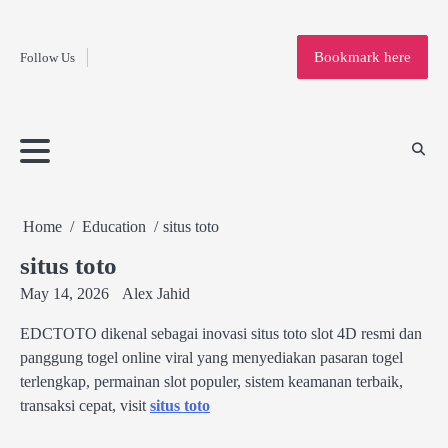
Fashion
Skip
to
Education
Bookmark here
Follow Us
content
Home
Info
Submit
Blogging
Business
Technology
Entertainment
Health-
Lifestyle
Others
Shopping
Analysis
Article
and-
News
System
Fitness
Finance
Travel
Media
Home
Education
situs toto
situs toto
May 14, 2026
Alex Jahid
EDCTOTO dikenal sebagai inovasi situs toto slot 4D resmi dan
panggung togel online viral yang menyediakan pasaran togel
terlengkap, permainan slot populer, sistem keamanan terbaik,
transaksi cepat, visit
situs toto