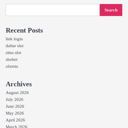
Search
Recent Posts
link login
daftar slot
situs slot
sbobet
olxtoto
Archives
August 2026
July 2026
June 2026
May 2026
April 2026
March 2026