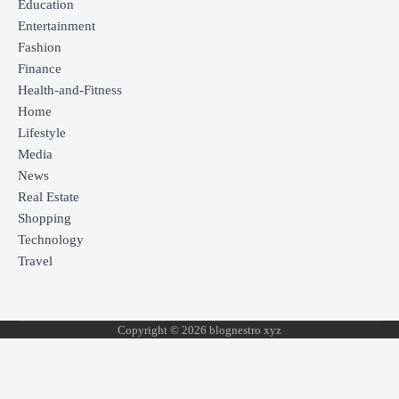
Education
Entertainment
Fashion
Finance
Health-and-Fitness
Home
Lifestyle
Media
News
Real Estate
Shopping
Technology
Travel
Copyright © 2026 blognestro xyz