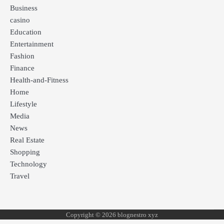
Business
casino
Education
Entertainment
Fashion
Finance
Health-and-Fitness
Home
Lifestyle
Media
News
Real Estate
Shopping
Technology
Travel
Copyright © 2026 blognestro xyz