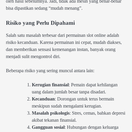
oleh hasil sebelumnya. Jadi, tidak ada mesin yang benar-benar
bisa dipastikan sedang “mudah menang”.
Risiko yang Perlu Dipahami
Salah satu masalah terbesar dari permainan slot online adalah
risiko kecanduan. Karena permainan ini cepat, mudah diakses,
dan memberikan sensasi kemenangan instan, banyak orang
menjadi sulit mengontrol diri.
Beberapa risiko yang sering muncul antara lain:
Kerugian finansial
: Pemain dapat kehilangan
uang dalam jumlah besar tanpa disadari.
Kecanduan
: Dorongan untuk terus bermain
meskipun sudah mengalami kerugian.
Masalah psikologis
: Stres, cemas, bahkan depresi
akibat tekanan finansial.
Gangguan sosial
: Hubungan dengan keluarga