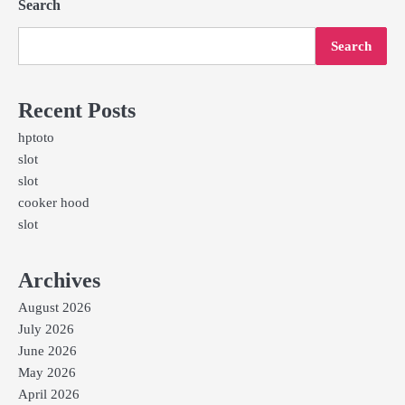
Search
Search
Recent Posts
hptoto
slot
slot
cooker hood
slot
Archives
August 2026
July 2026
June 2026
May 2026
April 2026