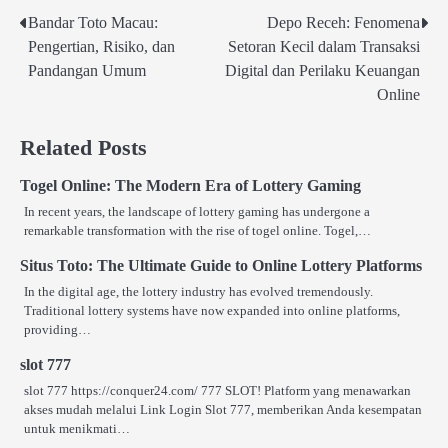
Bandar Toto Macau:
Depo Receh: Fenomena
Post
Pengertian, Risiko, dan
Setoran Kecil dalam Transaksi
navigation
Pandangan Umum
Digital dan Perilaku Keuangan
Online
Related Posts
Togel Online: The Modern Era of Lottery Gaming
In recent years, the landscape of lottery gaming has undergone a
remarkable transformation with the rise of togel online. Togel,…
Situs Toto: The Ultimate Guide to Online Lottery Platforms
In the digital age, the lottery industry has evolved tremendously.
Traditional lottery systems have now expanded into online platforms,
providing…
slot 777
slot 777 https://conquer24.com/ 777 SLOT! Platform yang menawarkan
akses mudah melalui Link Login Slot 777, memberikan Anda kesempatan
untuk menikmati…