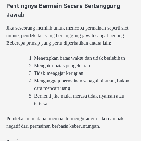
Pentingnya Bermain Secara Bertanggung
Jawab
Jika seseorang memilih untuk mencoba permainan seperti slot
online, pendekatan yang bertanggung jawab sangat penting.
Beberapa prinsip yang perlu diperhatikan antara lain:
Menetapkan batas waktu dan tidak berlebihan
Mengatur batas pengeluaran
Tidak mengejar kerugian
Menganggap permainan sebagai hiburan, bukan
cara mencari uang
Berhenti jika mulai merasa tidak nyaman atau
tertekan
Pendekatan ini dapat membantu mengurangi risiko dampak
negatif dari permainan berbasis keberuntungan.