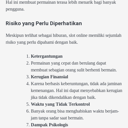
Hal ini membuat permainan terasa lebih menarik bagi banyak
pengguna.
Risiko yang Perlu Diperhatikan
Meskipun terlihat sebagai hiburan, slot online memiliki sejumlah
risiko yang perlu dipahami dengan baik.
Ketergantungan
Permainan yang cepat dan berulang dapat
membuat sebagian orang sulit berhenti bermain.
Kerugian Finansial
Karena berbasis keberuntungan, tidak ada jaminan
kemenangan. Hal ini dapat menyebabkan kerugian
jika tidak dikendalikan dengan baik.
Waktu yang Tidak Terkontrol
Banyak orang bisa menghabiskan waktu berjam-
jam tanpa sadar saat bermain.
Dampak Psikologis