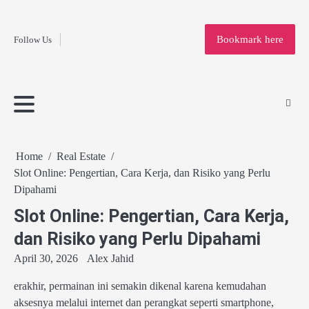
Fashion
Skip
to
Education
Bookmark here
Follow Us
content
Home
Info
Submit
Blogging
Business
Technology
Entertainment
Health-
Lifestyle
Others
Shopping
Analysis
Article
and-
News
System
Fitness
Finance
Travel
Media
Home
Real Estate
Slot Online: Pengertian, Cara Kerja, dan Risiko yang Perlu
Dipahami
Slot Online: Pengertian, Cara Kerja,
dan Risiko yang Perlu Dipahami
April 30, 2026
Alex Jahid
erakhir, permainan ini semakin dikenal karena kemudahan
aksesnya melalui internet dan perangkat seperti smartphone,