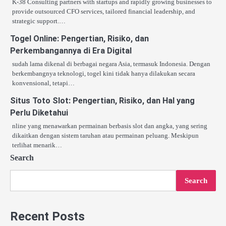
K-38 Consulting partners with startups and rapidly growing businesses to
provide outsourced CFO services, tailored financial leadership, and
strategic support.…
Togel Online: Pengertian, Risiko, dan
Perkembangannya di Era Digital
sudah lama dikenal di berbagai negara Asia, termasuk Indonesia. Dengan
berkembangnya teknologi, togel kini tidak hanya dilakukan secara
konvensional, tetapi…
Situs Toto Slot: Pengertian, Risiko, dan Hal yang
Perlu Diketahui
nline yang menawarkan permainan berbasis slot dan angka, yang sering
dikaitkan dengan sistem taruhan atau permainan peluang. Meskipun
terlihat menarik…
Search
Search
Recent Posts