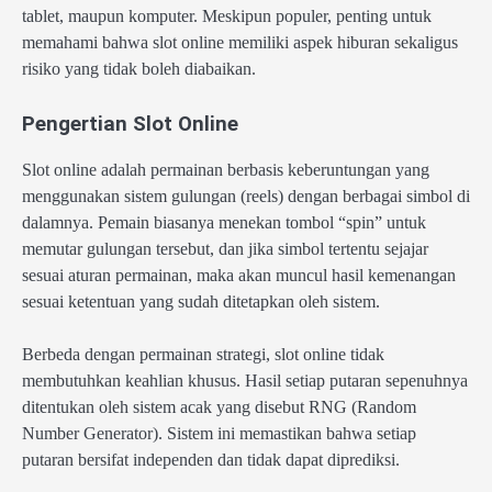
tablet, maupun komputer. Meskipun populer, penting untuk
memahami bahwa slot online memiliki aspek hiburan sekaligus
risiko yang tidak boleh diabaikan.
Pengertian Slot Online
Slot online adalah permainan berbasis keberuntungan yang
menggunakan sistem gulungan (reels) dengan berbagai simbol di
dalamnya. Pemain biasanya menekan tombol “spin” untuk
memutar gulungan tersebut, dan jika simbol tertentu sejajar
sesuai aturan permainan, maka akan muncul hasil kemenangan
sesuai ketentuan yang sudah ditetapkan oleh sistem.
Berbeda dengan permainan strategi, slot online tidak
membutuhkan keahlian khusus. Hasil setiap putaran sepenuhnya
ditentukan oleh sistem acak yang disebut RNG (Random
Number Generator). Sistem ini memastikan bahwa setiap
putaran bersifat independen dan tidak dapat diprediksi.