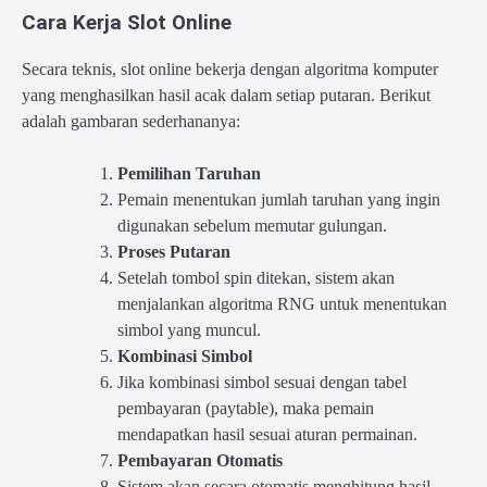
Cara Kerja Slot Online
Secara teknis, slot online bekerja dengan algoritma komputer
yang menghasilkan hasil acak dalam setiap putaran. Berikut
adalah gambaran sederhananya:
Pemilihan Taruhan
Pemain menentukan jumlah taruhan yang ingin
digunakan sebelum memutar gulungan.
Proses Putaran
Setelah tombol spin ditekan, sistem akan
menjalankan algoritma RNG untuk menentukan
simbol yang muncul.
Kombinasi Simbol
Jika kombinasi simbol sesuai dengan tabel
pembayaran (paytable), maka pemain
mendapatkan hasil sesuai aturan permainan.
Pembayaran Otomatis
Sistem akan secara otomatis menghitung hasil