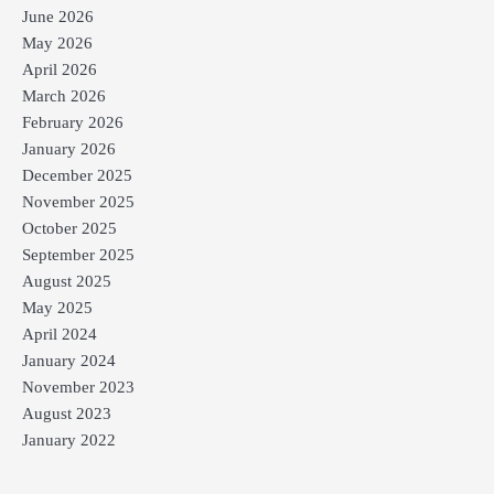
June 2026
May 2026
April 2026
March 2026
February 2026
January 2026
December 2025
November 2025
October 2025
September 2025
August 2025
May 2025
April 2024
January 2024
November 2023
August 2023
January 2022