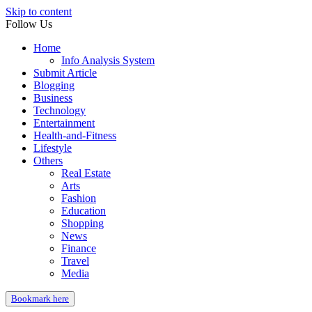
Skip to content
Follow Us
Home
Info Analysis System
Submit Article
Blogging
Business
Technology
Entertainment
Health-and-Fitness
Lifestyle
Others
Real Estate
Arts
Fashion
Education
Shopping
News
Finance
Travel
Media
Bookmark here