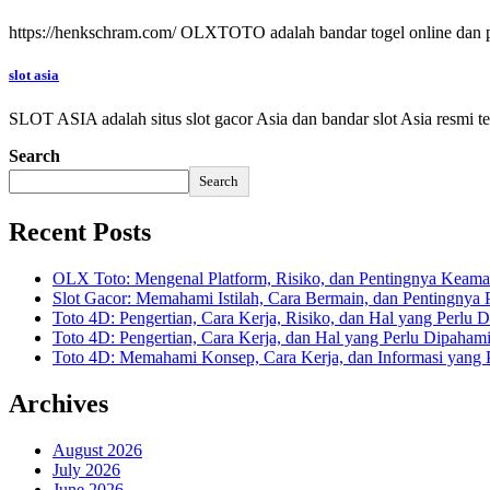
https://henkschram.com/ OLXTOTO adalah bandar togel online dan p
slot asia
SLOT ASIA adalah situs slot gacor Asia dan bandar slot Asia resmi
Search
Search
Recent Posts
OLX Toto: Mengenal Platform, Risiko, dan Pentingnya Keama
Slot Gacor: Memahami Istilah, Cara Bermain, dan Pentingnya
Toto 4D: Pengertian, Cara Kerja, Risiko, dan Hal yang Perlu D
Toto 4D: Pengertian, Cara Kerja, dan Hal yang Perlu Dipaham
Toto 4D: Memahami Konsep, Cara Kerja, dan Informasi yang P
Archives
August 2026
July 2026
June 2026