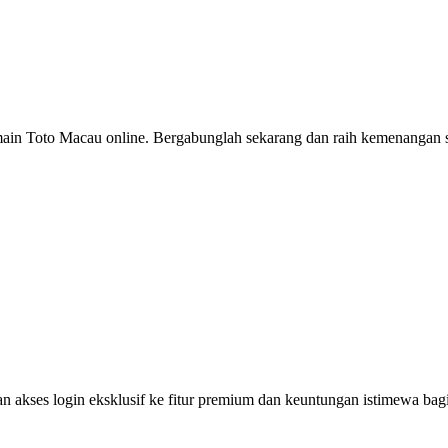
n Toto Macau online. Bergabunglah sekarang dan raih kemenangan spe
n akses login eksklusif ke fitur premium dan keuntungan istimewa b