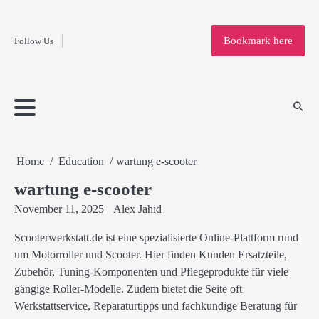
Fashion
Skip
to
Education
Bookmark here
Follow Us
content
Home
Info
Submit
Blogging
Business
Technology
Entertainment
Health-
Lifestyle
Others
Shopping
Analysis
Article
and-
News
System
Fitness
Finance
Travel
Media
Home
Education
wartung e-scooter
wartung e-scooter
November 11, 2025
Alex Jahid
Scooterwerkstatt.de ist eine spezialisierte Online-Plattform rund
um Motorroller und Scooter. Hier finden Kunden Ersatzteile,
Zubehör, Tuning-Komponenten und Pflegeprodukte für viele
gängige Roller-Modelle. Zudem bietet die Seite oft
Werkstattservice, Reparaturtipps und fachkundige Beratung für