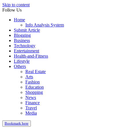
Skip to content
Follow Us
Home
Info Analysis System
Submit Article
Blogging
Business
Technology
Entertainment
Health-and-Fitness
Lifestyle
Others
Real Estate
Arts
Fashion
Education
Shopping
News
Finance
Travel
Media
Bookmark here