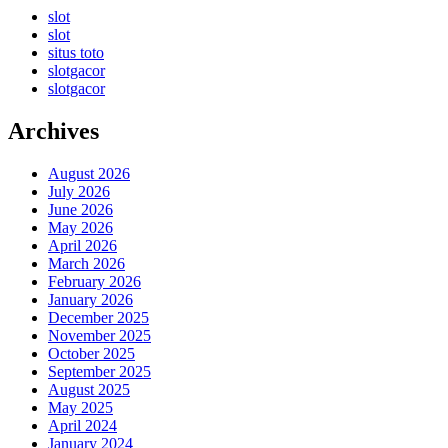
slot
slot
situs toto
slotgacor
slotgacor
Archives
August 2026
July 2026
June 2026
May 2026
April 2026
March 2026
February 2026
January 2026
December 2025
November 2025
October 2025
September 2025
August 2025
May 2025
April 2024
January 2024