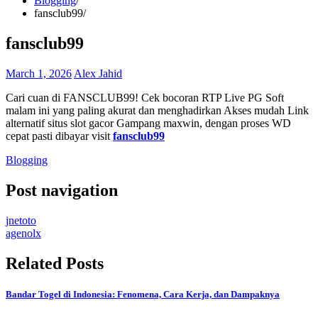
Blogging
fansclub99
fansclub99
March 1, 2026
Alex Jahid
Cari cuan di FANSCLUB99! Cek bocoran RTP Live PG Soft
malam ini yang paling akurat dan menghadirkan Akses mudah Link
alternatif situs slot gacor Gampang maxwin, dengan proses WD
cepat pasti dibayar visit
fansclub99
Blogging
Post navigation
jnetoto
agenolx
Related Posts
Bandar Togel di Indonesia: Fenomena, Cara Kerja, dan Dampaknya