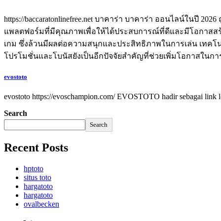
https://baccaratonlinefree.net บาคาร่า บาคาร่า ออนไลน์ในปี 
แพลตฟอร์มที่มีคุณภาพเพื่อให้ได้ประสบการณ์ที่ดีและมีโอกาสส
เกม ซึ่งล้วนมีผลต่อความสนุกและประสิทธิภาพในการเล่น เทคโนโล
โปรโมชั่นและโบนัสยังเป็นอีกปัจจัยสำคัญที่ช่วยเพิ่มโอกาสใ
evostoto
evostoto https://evoschampion.com/ EVOSTOTO hadir sebagai link log
Search
Search
Recent Posts
hptoto
situs toto
hargatoto
hargatoto
ovalbecken