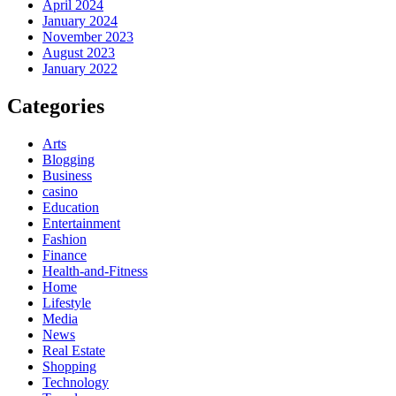
April 2024
January 2024
November 2023
August 2023
January 2022
Categories
Arts
Blogging
Business
casino
Education
Entertainment
Fashion
Finance
Health-and-Fitness
Home
Lifestyle
Media
News
Real Estate
Shopping
Technology