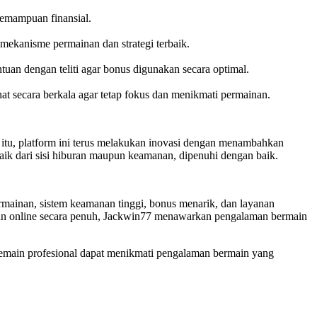
kemampuan finansial.
ekanisme permainan dan strategi terbaik.
n dengan teliti agar bonus digunakan secara optimal.
at secara berkala agar tetap fokus dan menikmati permainan.
n itu, platform ini terus melakukan inovasi dengan menambahkan
ik dari sisi hiburan maupun keamanan, dipenuhi dengan baik.
rmainan, sistem keamanan tinggi, bonus menarik, dan layanan
buran online secara penuh, Jackwin77 menawarkan pengalaman bermain
pemain profesional dapat menikmati pengalaman bermain yang