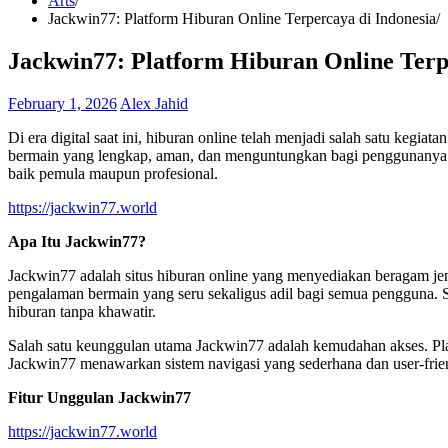
Arts
Jackwin77: Platform Hiburan Online Terpercaya di Indonesia
Jackwin77: Platform Hiburan Online Terp
February 1, 2026
Alex Jahid
Di era digital saat ini, hiburan online telah menjadi salah satu kegia
bermain yang lengkap, aman, dan menguntungkan bagi penggunanya.
baik pemula maupun profesional.
https://jackwin77.world
Apa Itu Jackwin77?
Jackwin77 adalah situs hiburan online yang menyediakan beragam jen
pengalaman bermain yang seru sekaligus adil bagi semua pengguna. 
hiburan tanpa khawatir.
Salah satu keunggulan utama Jackwin77 adalah kemudahan akses. Plat
Jackwin77 menawarkan sistem navigasi yang sederhana dan user-fri
Fitur Unggulan Jackwin77
https://jackwin77.world