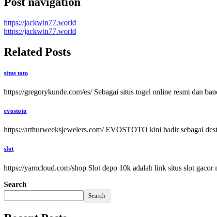
Post navigation
https://jackwin77.world
https://jackwin77.world
Related Posts
situs toto
https://gregorykunde.com/es/ Sebagai situs togel online resmi dan b
evostoto
https://arthurweeksjewelers.com/ EVOSTOTO kini hadir sebagai desti
slot
https://yarncloud.com/shop Slot depo 10k adalah link situs slot gacor
Search
Search