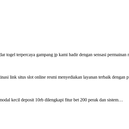
andar togel terpercaya gampang jp kami hadir dengan sensasi permaina
nasi link situs slot online resmi menyediakan layanan terbaik dengan
 modal kecil deposit 10rb dilengkapi fitur bet 200 perak dan sistem…