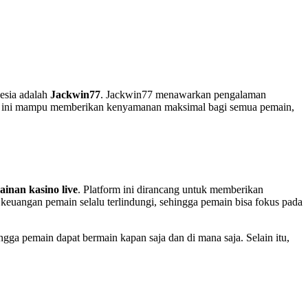
nesia adalah
Jackwin77
. Jackwin77 menawarkan pengalaman
us ini mampu memberikan kenyamanan maksimal bagi semua pemain,
ainan kasino live
. Platform ini dirancang untuk memberikan
euangan pemain selalu terlindungi, sehingga pemain bisa fokus pada
ga pemain dapat bermain kapan saja dan di mana saja. Selain itu,
.