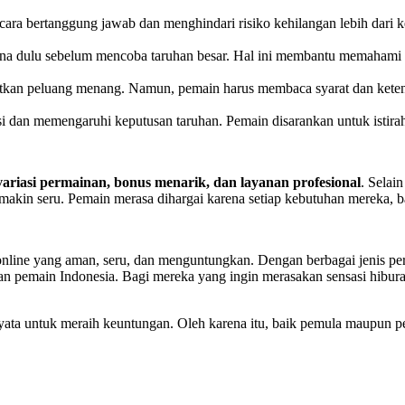
ara bertanggung jawab dan menghindari risiko kehilangan lebih dari 
na dulu sebelum mencoba taruhan besar. Hal ini membantu memahami m
an peluang menang. Namun, pemain harus membaca syarat dan ketentua
i dan memengaruhi keputusan taruhan. Pemain disarankan untuk istirah
ariasi permainan, bonus menarik, dan layanan profesional
. Selai
akin seru. Pemain merasa dihargai karena setiap kebutuhan mereka, ba
n online yang aman, seru, dan menguntungkan. Dengan berbagai jenis pe
langan pemain Indonesia. Bagi mereka yang ingin merasakan sensasi hi
yata untuk meraih keuntungan. Oleh karena itu, baik pemula maupun 