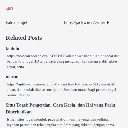
ARTS
alexistogel
https://jackwin77.world
Post
navigation
Related Posts
koitoto
https://www.arenotech.org/ KOITOTO adalah website situs slot gacor dan
bandar toto togel 4D terpercaya yang menghadirkan sistem stabil, akses
cepat, serta…
macau
https://optikwebcreative.com/ Mencari link toto macau 5D yang aktif,
aman, dan mudah diakses menjadi kebutuhan utama bagi pemain togel
online. Pasaran…
Situs Togel: Pengertian, Cara Kerja, dan Hal yang Perlu
Diperhatikan
Istilah situs togel merujuk pada platform online yang menyediakan
layanan permainan tebak angka atau lotre yang dikenal dengan nama