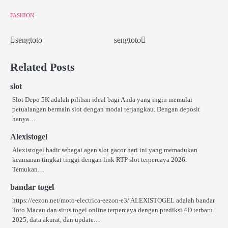
FASHION
sengtoto
sengtoto
Post
navigation
Related Posts
slot
Slot Depo 5K adalah pilihan ideal bagi Anda yang ingin memulai
petualangan bermain slot dengan modal terjangkau. Dengan deposit
hanya…
Alexistogel
Alexistogel hadir sebagai agen slot gacor hari ini yang memadukan
keamanan tingkat tinggi dengan link RTP slot terpercaya 2026.
Temukan…
bandar togel
https://eezon.net/moto-electrica-eezon-e3/ ALEXISTOGEL adalah bandar
Toto Macau dan situs togel online terpercaya dengan prediksi 4D terbaru
2025, data akurat, dan update…