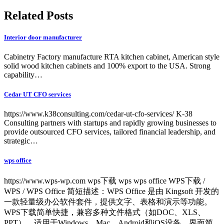
Related Posts
Interior door manufacturer
Cabinetry Factory manufacture RTA kitchen cabinet, American style
solid wood kitchen cabinets and 100% export to the USA. Strong
capability…
Cedar UT CFO services
https://www.k38consulting.com/cedar-ut-cfo-services/ K-38
Consulting partners with startups and rapidly growing businesses to
provide outsourced CFO services, tailored financial leadership, and
strategic…
wps office
https://www.wps-wp.com wps下载 wps wps office WPS下载 /
WPS / WPS Office 简短描述：WPS Office 是由 Kingsoft 开发的
一款轻量级办公软件套件，提供文字、表格和演示等功能。
WPS下载简单快捷，兼容多种文件格式（如DOC、XLS、
PPT），适用于Windows、Mac、Android和iOS设备。界面简