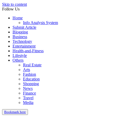
Skip to content
Follow Us
Home
Info Analysis System
Submit Article
Blogging
Business
Technology
Entertainment
Health-and-Fitness
Lifestyle
Others
Real Estate
Arts
Fashion
Education
Shopping
News
Finance
Travel
Media
Bookmark here